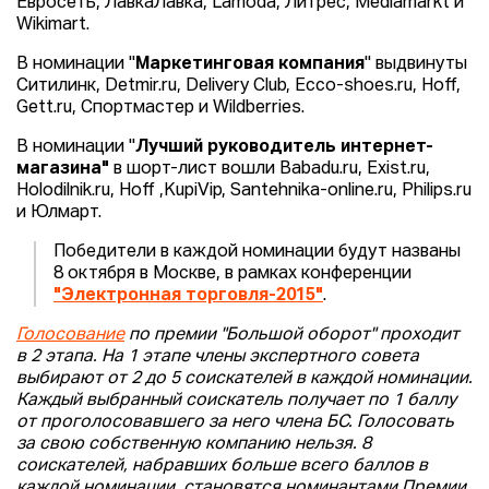
Евросеть, ЛавкаЛавка, Lamoda, Литрес, Mediamarkt и
Wikimart.
В номинации "
Маркетинговая компания
" выдвинуты
Ситилинк, Detmir.ru, Delivery Club, Ecco-shoes.ru, Hoff,
Gett.ru, Спортмастер и Wildberries.
В номинации "
Лучший руководитель интернет-
магазина"
в шорт-лист вошли Babadu.ru, Exist.ru,
Holodilnik.ru, Hoff ,KupiVip, Santehnika-online.ru, Philips.ru
и Юлмарт.
Победители в каждой номинации будут названы
8 октября в Москве, в рамках конференции
"Электронная торговля-2015"
.
Голосование
по премии "Большой оборот" проходит
в 2 этапа. На 1 этапе члены экспертного совета
выбирают от 2 до 5 соискателей в каждой номинации.
Каждый выбранный соискатель получает по 1 баллу
от проголосовавшего за него члена БС. Голосовать
за свою собственную компанию нельзя. 8
соискателей, набравших больше всего баллов в
каждой номинации, становятся номинантами Премии