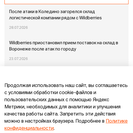
После атаки в Коледино загорелся склад
логистической компании рядом с Wildberries
28.07.2026
Wildberries приостановил прием поставок на склад в
Воронеже после атак по городу
23.07.2026
Пожар в Домодедово: немного подробностей
Продолжая использовать наш сайт, вы соглашаетесь
20.07.2026
с условиями обработки cookie-файлов и
пользовательских данных с помощью Яндекс
Конец эпохи маркетплейсов: прогнозы сооснователя
Метрики, необходимых для аналитики и улучшения
Mr.Doors Максима Валецкого
качества работы сайта. Запретить эти действия
можно в настройках браузера. Подробнее в
Политике
26.06.2026
конфиденциальности
.