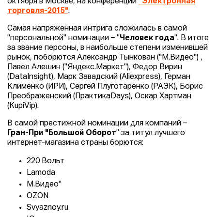
октября в Москве, на конференции
"Электронная
торговля-2015"
.
Самая напряженная интрига сложилась в самой
"персональной" номинации – "
Человек года
". В итоге
за звание персоны, в наибольше степени изменившей
рынок, поборются Александр Тынкован ("М.Видео") ,
Павел Алешин ("Яндекс.Маркет"), Федор Вирин
(DataInsight), Марк Завадский (Aliexpress), Герман
Клименко (ИРИ), Сергей Плуготаренко (РАЭК), Борис
Преображенский (ПрактикаDays), Оскар Хартман
(KupiVip).
В самой престижной номинации для компаний –
Гран-При "Большой Оборот
" за титул лучшего
интернет-магазина страны борются:
220 Вольт
Lamoda
М.Видео"
OZON
Svyaznoy.ru