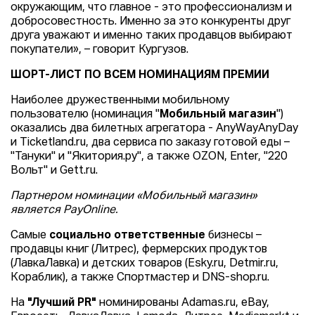
окружающим, что главное - это профессионализм и
добросовестность. Именно за это конкуренты друг
друга уважают и именно таких продавцов выбирают
покупатели», – говорит Кургузов.
ШОРТ-ЛИСТ ПО ВСЕМ НОМИНАЦИЯМ ПРЕМИИ
Наиболее дружественными мобильному
пользователю (номинация "
Мобильный магазин
")
оказались два билетных агрегатора - AnyWayAnyDay
и Ticketland.ru, два сервиса по заказу готовой еды –
"Тануки" и "Якитория.ру", а также OZON, Enter, "220
Вольт" и Gett.ru.
Партнером номинации «Мобильный магазин»
является PayOnline.
Самые
социально ответственные
бизнесы –
продавцы книг (Литрес), фермерских продуктов
(ЛавкаЛавка) и детских товаров (Esky.ru, Detmir.ru,
Кораблик), а также Спортмастер и DNS-shop.ru.
На
"Лучший PR"
номинированы Adamas.ru, eBay,