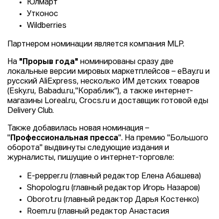
Юлмарт
Утконос
Wildberries
Партнером номинации является компания MLP.
На
"Прорыв года"
номинированы сразу две
локальные версии мировых маркетплейсов – eBay.ru и
русский AliExpress, несколько ИМ детских товаров
(Esky.ru, Babadu.ru,"Кораблик"), а также интернет-
магазины Loreal.ru, Crocs.ru и доставщик готовой еды
Delivery Club.
Также добавилась новая номинация –
"
Профессиональная пресса
". На премию "Большого
оборота" выдвинуты следующие издания и
журналисты, пишущие о интернет-торговле:
E-pepper.ru (главный редактор Елена Абашева)
Shopolog.ru (главный редактор Игорь Назаров)
Oborot.ru (главный редактор Дарья Костенко)
Roem.ru (главный редактор Анастасия