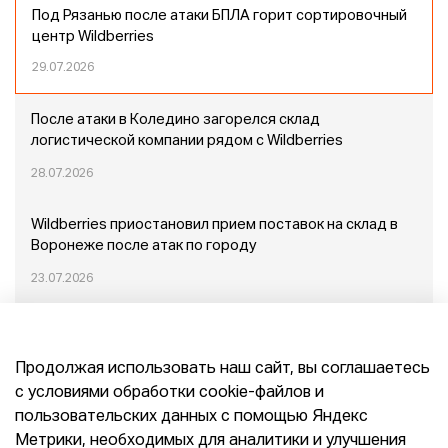
Под Рязанью после атаки БПЛА горит сортировочный
центр Wildberries
29.07.2026
После атаки в Коледино загорелся склад
логистической компании рядом с Wildberries
28.07.2026
Wildberries приостановил прием поставок на склад в
Воронеже после атак по городу
23.07.2026
Пожар в Домодедово: немного подробностей
Продолжая использовать наш сайт, вы соглашаетесь
20.07.2026
с условиями обработки cookie-файлов и
пользовательских данных с помощью Яндекс
Конец эпохи маркетплейсов: прогнозы сооснователя
Метрики, необходимых для аналитики и улучшения