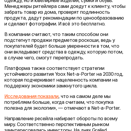
одежду, но и ювелирные изделия, сумки и обувь.
Менеджеры ритейлера сами доедут к клиенту, чтобы
забрать товар из дома, проверят подлинность
продукта, дадут рекомендации по ценообразованию
и сделают фотографии. И всё это бесплатно.
В компании считают, что таким способом они
подстегнут продажи предметов роскоши, ведь у
покупателей будет больше уверенности в том, что
они вкладывают средства в одежду, которую потом,
в случае чего, смогут перепродать.
Платформа также соответствует стратегии
устойчивого развития Yoox Net-a-Porter на 2030 год,
которая подчеркивает нацеленность компании на
поддержку экономики замкнутого цикла.
Исследования показали
, что на самом деле мы
потребляем больше, когда считаем, что покупка
полезна для экологии», — отмечают в Net-a-Porter.
Направление ресейла набирает обороты по всему
миру. Соответственно перспективным рынком
заинтересовались инвесторы. На днях Grailed,