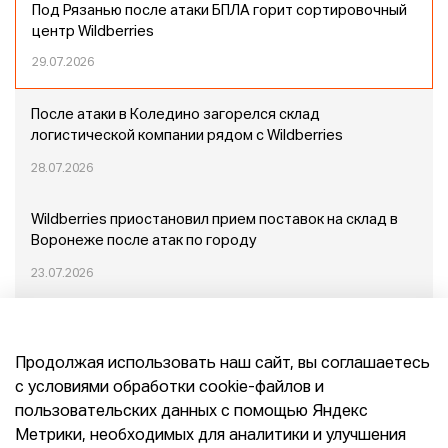
Под Рязанью после атаки БПЛА горит сортировочный
центр Wildberries
29.07.2026
После атаки в Коледино загорелся склад
логистической компании рядом с Wildberries
28.07.2026
Wildberries приостановил прием поставок на склад в
Воронеже после атак по городу
23.07.2026
Пожар в Домодедово: немного подробностей
Продолжая использовать наш сайт, вы соглашаетесь
20.07.2026
с условиями обработки cookie-файлов и
пользовательских данных с помощью Яндекс
Конец эпохи маркетплейсов: прогнозы сооснователя
Метрики, необходимых для аналитики и улучшения