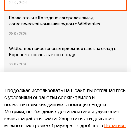
29.07.2026
После атаки в Коледино загорелся склад
логистической компании рядом с Wildberries
28.07.2026
Wildberries приостановил прием поставок на склад в
Воронеже после атак по городу
23.07.2026
Пожар в Домодедово: немного подробностей
Продолжая использовать наш сайт, вы соглашаетесь
20.07.2026
с условиями обработки cookie-файлов и
пользовательских данных с помощью Яндекс
Конец эпохи маркетплейсов: прогнозы сооснователя
Метрики, необходимых для аналитики и улучшения
Mr.Doors Максима Валецкого
качества работы сайта. Запретить эти действия
можно в настройках браузера. Подробнее в
Политике
26.06.2026