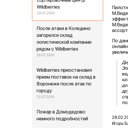
сортировочный центр
Wildberries
Пилотн
М.Виде
29.07.2026
эффект
М.Виде
После атаки в Коледино
ассорт
загорелся склад
По дан
логистической компании
онлайн
рядом с Wildberries
увеличи
28.07.2026
Ди
Эл
Wildberries приостановил
ве
прием поставок на склад в
ка
Воронеже после атак по
до
городу
др
сп
23.07.2026
по
Пожар в Домодедово:
28.02.2
немного подробностей
Игорь Б