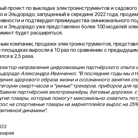
ый проект по выкладке электроинструментов и садового 
о и Эльдорадо, запущенный в середине 2022 года, проде
ивности и подтвердил преимущества омниканального под
о и Эльдорадо уже представлено более 100 моделей эле
имент будет расширяться.
ным компании, продажи электроинструментов, представле
-площадках выросли в 10 раз по сравнению с предыдущим
лся в 2,5 раза.
ректор направления цифровизации партнёрского опыта и
ьдорадо Александра Иванченко: "В последние годы мы от
дения здорового образа жизни и осознанного занятия сп
тегории смарт-часов и "умные" трекеров, приборов для п
бавили партнёрские велотренажёры, беговые дорожки, ст
угие товары, которые помогут максимально охватить потр
рос на спортивные товары на маркетплейсе вырос на 25%
зитивной динамики".
023
ахарев