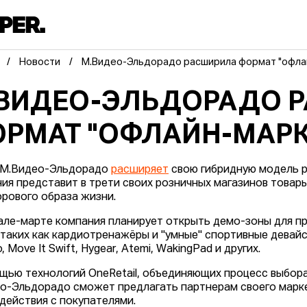
Новости
М.Видео-Эльдорадо расширила формат "офла
ВИДЕО-ЭЛЬДОРАДО 
РМАТ "ОФЛАЙН-МАРК
 М.Видео-Эльдорадо
расширяет
свою гибридную модель р
ия представит в трети своих розничных магазинов товары
орового образа жизни.
але-марте компания планирует открыть демо-зоны для п
 таких как кардиотренажёры и "умные" спортивные девайсы
, Move It Swift, Hygear, Atemi, WakingPad и других.
щью технологий OneRetail, объединяющих процесс выбора 
о-Эльдорадо сможет предлагать партнерам своего марк
действия с покупателями.