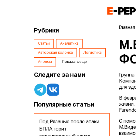
Главная
Рубрики
М.
Статьи
Аналитика
Авторская колонка
Логистика
ФО
Анонсы
Показать еще
Следите за нами
Группа
Компан
для зд
В февр
Популярные статьи
жизни,
Furendo
С помо
Под Рязанью после атаки
М.Виде
БПЛА горит
взаимо