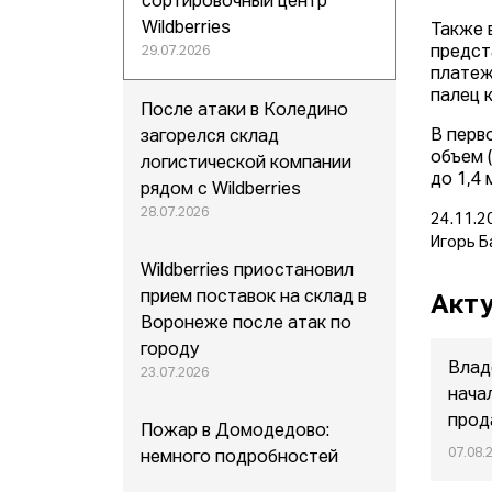
сортировочный центр
Wildberries
Также 
предст
29.07.2026
платеж
палец 
После атаки в Коледино
В перв
загорелся склад
объем 
логистической компании
до 1,4 
рядом с Wildberries
28.07.2026
24.11.2
Игорь Б
Wildberries приостановил
прием поставок на склад в
Акту
Воронеже после атак по
городу
Влад
23.07.2026
нача
прод
Пожар в Домодедово:
07.08.
немного подробностей