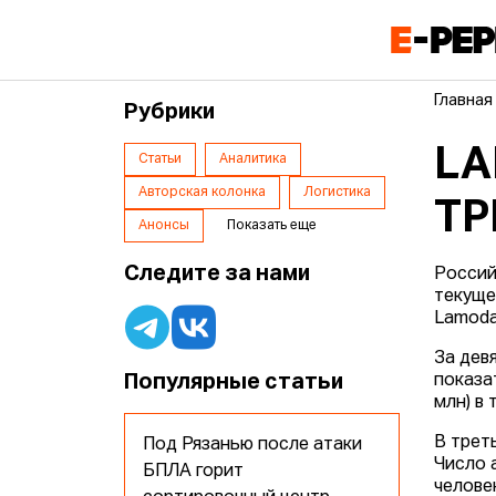
Главная
Рубрики
LA
Статьи
Аналитика
Авторская колонка
Логистика
ТР
Анонсы
Показать еще
Следите за нами
Россий
текуще
Lamoda
За дев
Популярные статьи
показа
млн) в 
В трет
Под Рязанью после атаки
Число 
БПЛА горит
челове