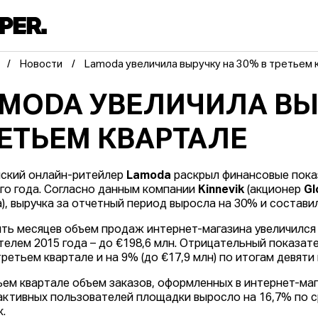
Новости
Lamoda увеличила выручку на 30% в третьем 
MODA УВЕЛИЧИЛА ВЫ
ЕТЬЕМ КВАРТАЛЕ
ский онлайн-ритейлер
Lamoda
раскрыл финансовые показ
го года. Согласно данным компании
Kinnevik
(акционер
Gl
), выручка за отчетный период выросла на 30% и составил
ять месяцев объем продаж интернет-магазина увеличился
телем 2015 года – до €198,6 млн. Отрицательный показате
третьем квартале и на 9% (до €17,9 млн) по итогам девяти
ьем квартале объем заказов, оформленных в интернет-мага
активных пользователей площадки выросло на 16,7% по с
к.