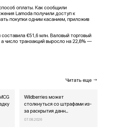
способ оплаты. Как сообщили
ожения Lamoda получили доступ к
вать покупки одним касанием, приложив
 составила €51,6 млн. Валовый торговый
, а число транзакций выросло на 22,8% —
Читать еще
FMCG
Wildberries может
"Газпром-
адку
столкнуться со штрафами из-
совместны
за раскрытия данн...
маркетпл..
07.08.2026
07.08.2026