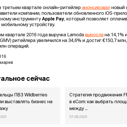
в третьем квартале онлайн-ритейлер
анонсировал
новый 
авители компании, пользователи обновленного iOS-прил
ному инструменту
Apple Pay
, который позволяет оплачи
к мобильному устройству.
ом квартале 2016 года выручка Lamoda
выросла
на 14,1% и
(GMV) ритейлера увеличился на 34,6% и достиг €150,7 млн
млн операций.
016
ахарев
альное сейчас
ельцы ПВЗ Wildberries
Стратегия продвижения 
ли выставлять бизнес на
в eСom: как выбрать площ
ажу
между ...
2026
07.08.2026