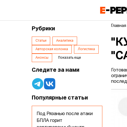
Главная
Рубрики
"К
Статьи
Аналитика
Авторская колонка
Логистика
"С
Анонсы
Показать еще
Следите за нами
Готова
ограни
послед
Популярные статьи
Под Рязанью после атаки
БПЛА горит