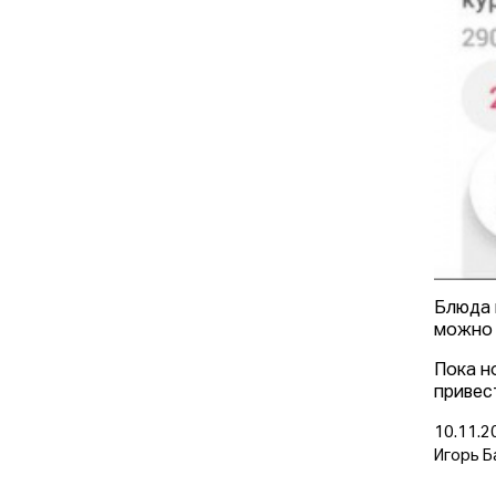
Блюда 
можно 
Пока н
привес
10.11.2
Игорь Б