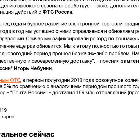
ить показатель пикового периода 2018 года на 8,5% или 
дению высокого сезона способствует также дополнитель
нация действий с
ФТС России
.
онец года и бурное развитие электронной торговли тради
 года в год мы успешно с ними справляемся и обновляем 
правлений. Сейчас мы зафиксировали рекорд по тоннажу и
ачение еще раз обновится. Мы к этому полностью готовы
едновогодний период прошел без каких-либо проблем. Н
чественную и своевременную доставку", - пояснил
замген
ссии" Игорь Чебунин
.
ным ФТС
, в первом полугодии 2019 года совокупное коли
на 5% по сравнению с аналогичным периодом прошлого год
ор - "Почта России" - доставил 169 млн отправлений (прот
019
ахарев
альное сейчас