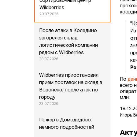
превыс
сортировочный центр
прохож
Wildberries
коорди
29.07.2026
"К
После атаки в Коледино
Из
загорелся склад
от
логистической компании
зн
рядом с Wildberries
пр
28.07.2026
ка
Ро
Wildberries приостановил
По
дан
прием поставок на склад в
всего 
Воронеже после атак по
операт
городу
млн.
23.07.2026
18.12.2
Игорь Б
Пожар в Домодедово:
немного подробностей
Акту