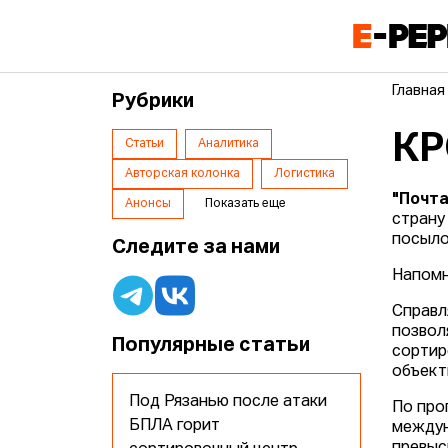
Главная
Рубрики
КР
Статьи
Аналитика
Авторская колонка
Логистика
"Почта
Анонсы
Показать еще
страну
посыло
Следите за нами
Напомн
Справл
позвол
Популярные статьи
сортир
объект
Под Рязанью после атаки
По про
БПЛА горит
междун