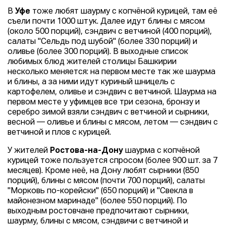
В
Уфе
тоже любят шаурму с копчёной курицей, там её
съели почти 1000 штук. Далее идут блины с мясом
(около 500 порций), сэндвич с ветчиной (400 порций),
салаты "Сельдь под шубой" (более 330 порций) и
оливье (более 300 порций). В выходные список
любимых блюд жителей столицы Башкирии
несколько меняется: на первом месте так же шаурма
и блины, а за ними идут куриный шницель с
картофелем, оливье и сэндвич с ветчиной. Шаурма на
первом месте у уфимцев все три сезона, бронзу и
серебро зимой взяли сэндвич с ветчиной и сырники,
весной — оливье и блины с мясом, летом — сэндвич с
ветчиной и плов с курицей.
У жителей
Ростова-на-Дону
шаурма с копчёной
курицей тоже пользуется спросом (более 900 шт. за 7
месяцев). Кроме неё, на Дону любят сырники (850
порций), блины с мясом (почти 700 порций), салаты
"Морковь по-корейски" (650 порций) и "Свекла в
майонезном маринаде" (более 550 порций). По
выходным ростовчане предпочитают сырники,
шаурму, блины с мясом, сэндвичи с ветчиной и