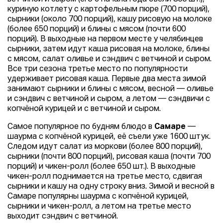
куриную котлету с картофельным пюре (700 порций),
сырники (около 700 порций), кашу рисовую на молоке
(более 650 порций) и блины с мясом (почти 600
порций). В выходные на первом месте у челябинцев
сырники, затем идут каша рисовая на молоке, блины
с мясом, салат оливье и сэндвич с ветчиной и сыром.
Все три сезона третье место по популярности
удерживает рисовая каша. Первые два места зимой
занимают сырники и блины с мясом, весной — оливье
и сэндвич с ветчиной и сыром, а летом — сэндвичи с
копчёной курицей и с ветчиной и сыром.
Самое популярное по будням блюдо в
Самаре
—
шаурма с копчёной курицей, её съели уже 1600 штук.
Следом идут салат из моркови (более 800 порций),
сырники (почти 800 порций), рисовая каша (почти 700
порций) и чикен-ролл (более 650 шт.). В выходные
чикен-ролл поднимается на третье место, сдвигая
сырники и кашу на одну строку вниз. Зимой и весной в
Самаре популярны шаурма с копчёной курицей,
сырники и чикен-ролл, а летом на третье место
выходит сэндвич с ветчиной.