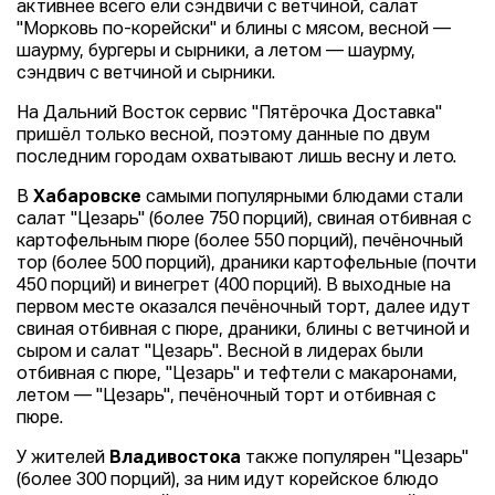
активнее всего ели сэндвичи с ветчиной, салат
"Морковь по-корейски" и блины с мясом, весной —
шаурму, бургеры и сырники, а летом — шаурму,
сэндвич с ветчиной и сырники.
На Дальний Восток сервис "Пятёрочка Доставка"
пришёл только весной, поэтому данные по двум
последним городам охватывают лишь весну и лето.
В
Хабаровске
самыми популярными блюдами стали
салат "Цезарь" (более 750 порций), свиная отбивная с
картофельным пюре (более 550 порций), печёночный
тор (более 500 порций), драники картофельные (почти
450 порций) и винегрет (400 порций). В выходные на
первом месте оказался печёночный торт, далее идут
свиная отбивная с пюре, драники, блины с ветчиной и
сыром и салат "Цезарь". Весной в лидерах были
отбивная с пюре, "Цезарь" и тефтели с макаронами,
летом — "Цезарь", печёночный торт и отбивная с
пюре.
У жителей
Владивостока
также популярен "Цезарь"
(более 300 порций), за ним идут корейское блюдо