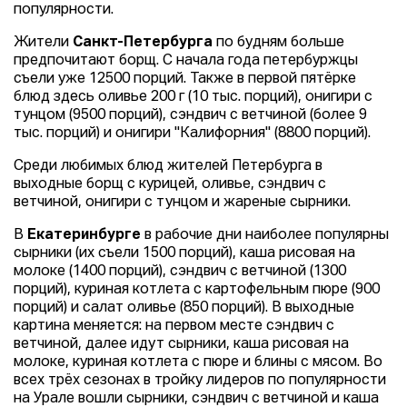
популярности.
Жители
Санкт-Петербурга
по будням больше
предпочитают борщ. С начала года петербуржцы
съели уже 12500 порций. Также в первой пятёрке
блюд здесь оливье 200 г (10 тыс. порций), онигири с
тунцом (9500 порций), сэндвич с ветчиной (более 9
тыс. порций) и онигири "Калифорния" (8800 порций).
Среди любимых блюд жителей Петербурга в
выходные борщ с курицей, оливье, сэндвич с
ветчиной, онигири с тунцом и жареные сырники.
В
Екатеринбурге
в рабочие дни наиболее популярны
сырники (их съели 1500 порций), каша рисовая на
молоке (1400 порций), сэндвич с ветчиной (1300
порций), куриная котлета с картофельным пюре (900
порций) и салат оливье (850 порций). В выходные
картина меняется: на первом месте сэндвич с
ветчиной, далее идут сырники, каша рисовая на
молоке, куриная котлета с пюре и блины с мясом. Во
всех трёх сезонах в тройку лидеров по популярности
на Урале вошли сырники, сэндвич с ветчиной и каша