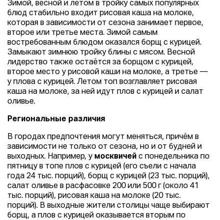
Зимой, весной и летом в тройку самых популярных
блюд стабильно входит рисовая каша на молоке,
которая в зависимости от сезона занимает первое,
второе или третье места. Зимой самым
востребованным блюдом оказался борщ с курицей.
Замыкают зимнюю тройку блины с мясом. Весной
лидерство также остаётся за борщом с курицей,
второе место у рисовой каши на молоке, а третье —
у плова с курицей. Летом топ возглавляет рисовая
каша на молоке, за ней идут плов с курицей и салат
оливье.
Региональные различия
В городах предпочтения могут меняться, причём в
зависимости не только от сезона, но и от будней и
выходных. Например, у
москвичей
с понедельника по
пятницу в топе плов с курицей (его съели с начала
года 24 тыс. порций), борщ с курицей (23 тыс. порций),
салат оливье в расфасовке 200 или 500 г (около 41
тыс. порций), рисовая каша на молоке (20 тыс.
порций). В выходные жители столицы чаще выбирают
борщ, а плов с курицей оказывается вторым по