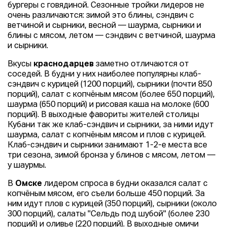
бургеры с говядиной. Сезонные тройки лидеров не
очень различаются: зимой это блины, сэндвич с
ветчиной и сырники, весной — шаурма, сырники и
блины с мясом, летом — сэндвич с ветчиной, шаурма
и сырники.
Вкусы
краснодарцев
заметно отличаются от
соседей. В будни у них наиболее популярны клаб-
сэндвич с курицей (1200 порций), сырники (почти 850
порций), салат с копчёным мясом (более 650 порций),
шаурма (650 порций) и рисовая каша на молоке (600
порций). В выходные фавориты жителей столицы
Кубани так же клаб-сэндвич и сырники, за ними идут
шаурма, салат с копчёным мясом и плов с курицей.
Клаб-сэндвич и сырники занимают 1-2-е места все
три сезона, зимой бронза у блинов с мясом, летом —
у шаурмы.
В
Омске
лидером спроса в будни оказался салат с
копчёным мясом, его съели больше 450 порций. За
ним идут плов с курицей (350 порций), сырники (около
300 порций), салаты "Сельдь под шубой" (более 230
порций) и оливье (220 порций). В выходные омичи