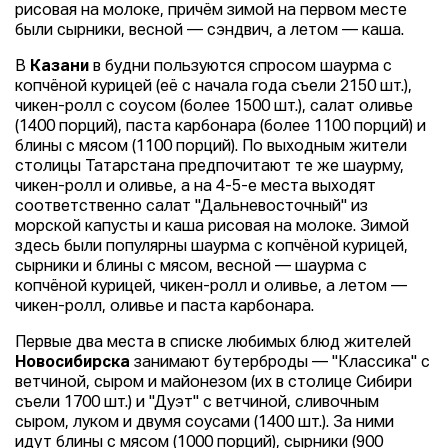
рисовая на молоке, причём зимой на первом месте
были сырники, весной — сэндвич, а летом — каша.
В
Казани
в будни пользуются спросом шаурма с
копчёной курицей (её с начала года съели 2150 шт.),
чикен-ролл с соусом (более 1500 шт.), салат оливье
(1400 порций), паста карбонара (более 1100 порций) и
блины с мясом (1100 порций). По выходным жители
столицы Татарстана предпочитают те же шаурму,
чикен-ролл и оливье, а на 4-5-е места выходят
соответственно салат "Дальневосточный" из
морской капусты и каша рисовая на молоке. Зимой
здесь были популярны шаурма с копчёной курицей,
сырники и блины с мясом, весной — шаурма с
копчёной курицей, чикен-ролл и оливье, а летом —
чикен-ролл, оливье и паста карбонара.
Первые два места в списке любимых блюд жителей
Новосибирска
занимают бутерброды — "Классика" с
ветчиной, сыром и майонезом (их в столице Сибири
съели 1700 шт.) и "Дуэт" с ветчиной, сливочным
сыром, луком и двумя соусами (1400 шт.). За ними
идут блины с мясом (1000 порций), сырники (900