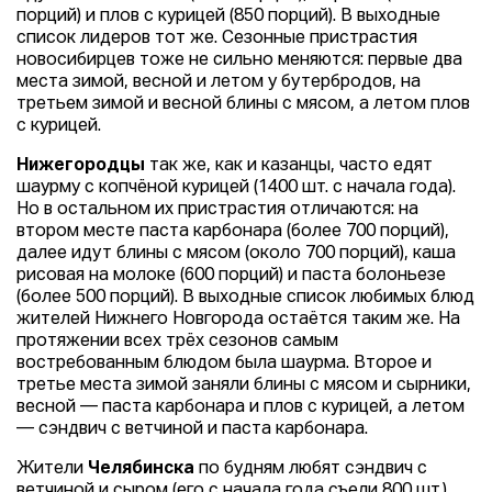
порций) и плов с курицей (850 порций). В выходные
список лидеров тот же. Сезонные пристрастия
новосибирцев тоже не сильно меняются: первые два
места зимой, весной и летом у бутербродов, на
третьем зимой и весной блины с мясом, а летом плов
с курицей.
Нижегородцы
так же, как и казанцы, часто едят
шаурму с копчёной курицей (1400 шт. с начала года).
Но в остальном их пристрастия отличаются: на
втором месте паста карбонара (более 700 порций),
далее идут блины с мясом (около 700 порций), каша
рисовая на молоке (600 порций) и паста болоньезе
(более 500 порций). В выходные список любимых блюд
жителей Нижнего Новгорода остаётся таким же. На
протяжении всех трёх сезонов самым
востребованным блюдом была шаурма. Второе и
третье места зимой заняли блины с мясом и сырники,
весной — паста карбонара и плов с курицей, а летом
— сэндвич с ветчиной и паста карбонара.
Жители
Челябинска
по будням любят сэндвич с
ветчиной и сыром (его с начала года съели 800 шт.),