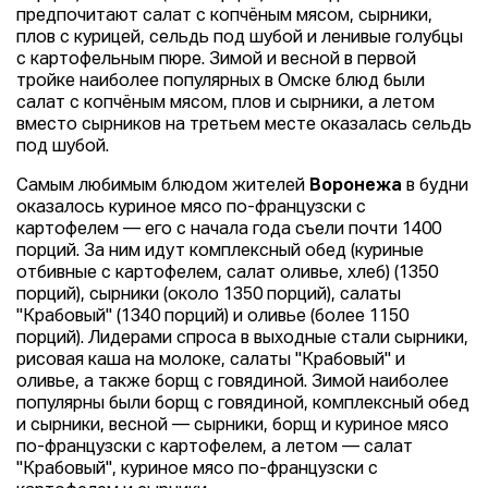
предпочитают салат с копчёным мясом, сырники,
плов с курицей, сельдь под шубой и ленивые голубцы
с картофельным пюре. Зимой и весной в первой
тройке наиболее популярных в Омске блюд были
салат с копчёным мясом, плов и сырники, а летом
вместо сырников на третьем месте оказалась сельдь
под шубой.
Самым любимым блюдом жителей
Воронежа
в будни
оказалось куриное мясо по-французски с
картофелем — его с начала года съели почти 1400
порций. За ним идут комплексный обед (куриные
отбивные с картофелем, салат оливье, хлеб) (1350
порций), сырники (около 1350 порций), салаты
"Крабовый" (1340 порций) и оливье (более 1150
порций). Лидерами спроса в выходные стали сырники,
рисовая каша на молоке, салаты "Крабовый" и
оливье, а также борщ с говядиной. Зимой наиболее
популярны были борщ с говядиной, комплексный обед
и сырники, весной — сырники, борщ и куриное мясо
по-французски с картофелем, а летом — салат
"Крабовый", куриное мясо по-французски с