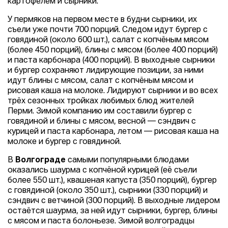
картофелем и сырники.
У пермяков на первом месте в будни сырники, их
съели уже почти 700 порций. Следом идут бургер с
говядиной (около 600 шт.), салат с копчёным мясом
(более 450 порций), блины с мясом (более 400 порций)
и паста карбонара (400 порций). В выходные сырники
и бургер сохраняют лидирующие позиции, за ними
идут блины с мясом, салат с копчёным мясом и
рисовая каша на молоке. Лидируют сырники и во всех
трёх сезонных тройках любимых блюд жителей
Перми. Зимой компанию им составили бургер с
говядиной и блины с мясом, весной — сэндвич с
курицей и паста карбонара, летом — рисовая каша на
молоке и бургер с говядиной.
В
Волгограде
самыми популярными блюдами
оказались шаурма с копчёной курицей (её съели
более 550 шт.), квашеная капуста (350 порций), бургер
с говядиной (около 350 шт.), сырники (330 порций) и
сэндвич с ветчиной (300 порций). В выходные лидером
остаётся шаурма, за ней идут сырники, бургер, блины
с мясом и паста болоньезе. Зимой волгоградцы