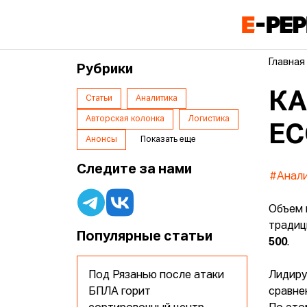
Главная
Рубрики
КА
Статьи
Аналитика
Авторская колонка
Логистика
E
Анонсы
Показать еще
Следите за нами
#Анал
Объем 
традиц
Популярные статьи
500
.
Под Рязанью после атаки
Лидиру
БПЛА горит
сравне