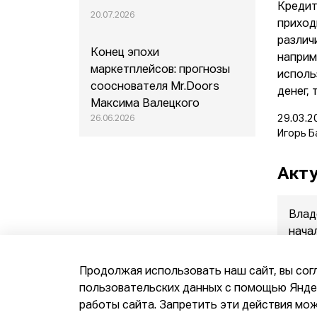
Кредит
20.07.2026
приход
различ
Конец эпохи
наприм
маркетплейсов: прогнозы
исполь
сооснователя Mr.Doors
денег, 
Максима Валецкого
29.03.2
26.06.2026
Игорь Б
Акту
Влад
нача
прод
07.08.
Продолжая использовать наш сайт, вы сог
пользовательских данных с помощью Яндек
работы сайта. Запретить эти действия мож