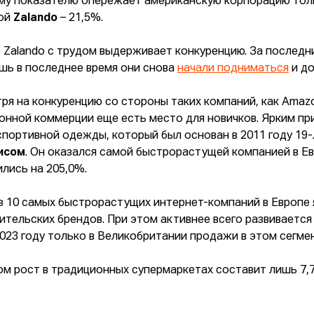
му показателю опережает американскую корпорацию тол
ой
Zalando
– 21,5%.
 Zalando с трудом выдерживает конкуренцию. За последни
ишь в последнее время они снова
начали подниматься
и до
ря на конкуренцию со стороны таких компаний, как Amazon
онной коммерции еще есть место для новичков. Ярким п
спортивной одежды, который был основан в 2011 году 1
исом
. Он оказался самой быстрорастущей компанией в Ев
ились на 205,0%.
з 10 самых быстрорастущих интернет-компаний в Европе
ительских брендов. При этом активнее всего развиваетс
 2023 году только в Великобритании продажи в этом сегме
ом рост в традиционных супермаркетах составит лишь 7,7