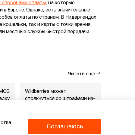
и способами оплаты
, на которые
 в Европе. Однако, есть значительные
обов оплаты по странам. В Нидерландах ,
 кошельки, так и карты с точки зрения
али местные службы быстрой передачи
Читать еще
FMCG
Wildberries может
"Газпром-
адку
столкнуться со штрафами из-
совместны
за раскрытия данн...
маркетпл..
07.08.2026
07.08.2026
ества
Соглашаюсь