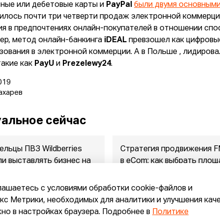
ные или дебетовые карты и
PayPal
были двумя основным
илось почти три четверти продаж электронной коммерции
ия в предпочтениях онлайн-покупателей в отношении спос
ер, метод онлайн-банкинга
iDEAL
превзошел как цифровые
зования в электронной коммерции. А в Польше , лидиров
такие как
PayU
и
Prezelewy24
.
019
ахарев
альное сейчас
ельцы ПВЗ Wildberries
Стратегия продвижения 
ли выставлять бизнес на
в eСom: как выбрать площ
ажу
между ...
2026
07.08.2026
лашаетесь с условиями обработки cookie-файлов и
с Метрики, необходимых для аналитики и улучшения кач
но в настройках браузера. Подробнее в
Политике