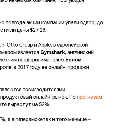
ько немецкая компания, торгующая
е полгода акции компании упали вдвое, до
стигли цены $27,26.
, Otto Group и Apple, в европейской
римером является
Gymshark
, английский
9-летним предпринимателем
Беном
ропе: в 2017 году ее онлайн-продажи
 являются производителями
я продуктовый онлайн-рынок. По
прогнозам
нте вырастут на 52%.
%, а в гиперамркетах и того меньше –