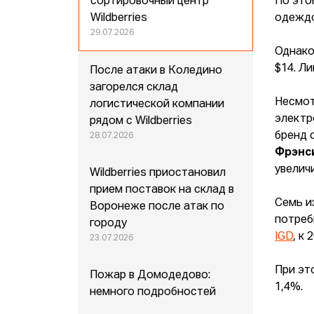
сортировочный центр
По это
Wildberries
одежд
29.07.2026
Однако
$14. Л
После атаки в Коледино
загорелся склад
Несмот
логистической компании
электр
рядом с Wildberries
бренд 
28.07.2026
Фрэнс
увелич
Wildberries приостановил
прием поставок на склад в
Семь и
Воронеже после атак по
потреб
городу
IGD
, к
23.07.2026
При эт
Пожар в Домодедово:
1,4%.
немного подробностей