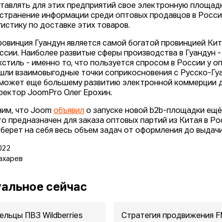
тавлять для этих предприятий свое электронную площадк
странение информации среди оптовых продавцов в Росси
гистику по доставке этих товаров.
ровинция Гуандун является самой богатой провинцией Ки
ссии. Наиболее развитые сферы производства в Гуандун -
кстиль - именно то, что пользуется спросом в России у о
шли взаимовыгодные точки соприкосновения с Русско-Гуа
может еще большему развитию электронной коммерции дв
ректор JoomPro Олег Ерохин.
им, что Joom
объявил
о запуске новой b2b-площадки ещё
o предназначен для заказа оптовых партий из Китая в Рос
 берет на себя весь объем задач от оформления до выдачи
022
ахарев
альное сейчас
ельцы ПВЗ Wildberries
Стратегия продвижения 