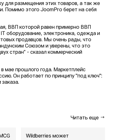
у для размещения этих товаров, а так же
и. Помимо этого JoomPro берет на себя
тая, ВВП которой равен примерно ВВП
 IT оборудование, электроника, одежда и
птовых продавцов. Мы очень рады, что
ндунским Союзом и уверены, что это
ух стран” - сказал коммерческий
 в мае прошлого года. Маркетплейc
сию. Он работает по принципу "под ключ":
 заказа.
Читать еще
FMCG
Wildberries может
"Газпром-