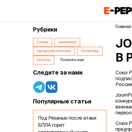
Главная
Рубрики
JO
Статьи
Аналитика
Авторская колонка
Логистика
В 
Анонсы
Показать еще
Следите за нами
Союз Р
подпис
Россие
JoomPr
Популярные статьи
конкур
важным
первоо
Под Рязанью после атаки
Союз Р
БПЛА горит
предпр