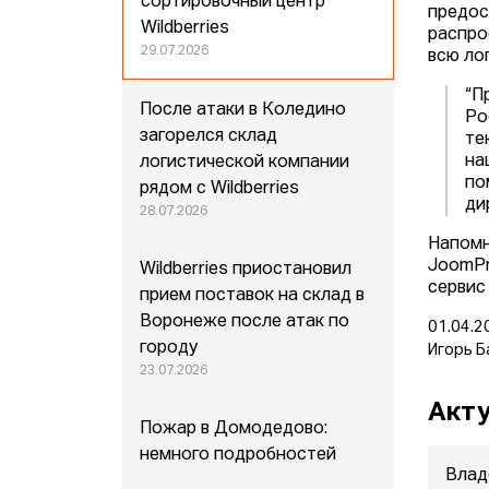
сортировочный центр
предос
Wildberries
распро
29.07.2026
всю ло
“П
После атаки в Коледино
Ро
загорелся склад
те
на
логистической компании
по
рядом с Wildberries
ди
28.07.2026
Напомн
JoomPr
Wildberries приостановил
сервис
прием поставок на склад в
Воронеже после атак по
01.04.2
городу
Игорь Б
23.07.2026
Акту
Пожар в Домодедово:
немного подробностей
Влад