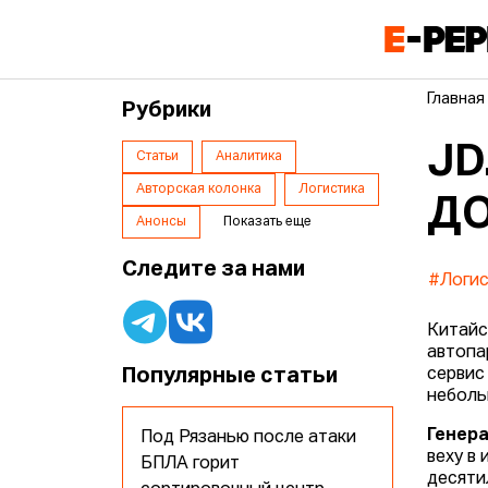
Главная
Рубрики
JD
Статьи
Аналитика
Авторская колонка
Логистика
ДО
Анонсы
Показать еще
Следите за нами
#Логис
Китайс
автопа
Популярные статьи
сервис
неболь
Генера
Под Рязанью после атаки
веху в
БПЛА горит
десяти