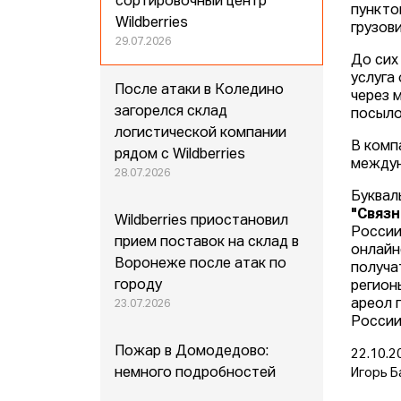
сортировочный центр
пункто
Wildberries
грузов
29.07.2026
До сих
услуга
После атаки в Коледино
через 
загорелся склад
посыло
логистической компании
В комп
рядом с Wildberries
между
28.07.2026
Буквал
"Связн
Wildberries приостановил
России
прием поставок на склад в
онлайн
Воронеже после атак по
получа
городу
регион
ареол 
23.07.2026
России
Пожар в Домодедово:
22.10.2
немного подробностей
Игорь Б