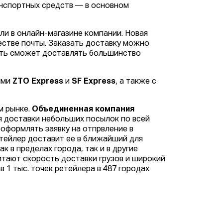
анспортных средств — в основном
ли в онлайн-магазине компании. Новая
честве почты. Заказать доставку можно
еть сможет доставлять большинство
ими
ZTO Express
и
SF Express
, а также с
м рынке.
Объединенная компания
 доставки небольших посылок по всей
 оформлять заявку на отпрвление в
етейлер доставит ее в ближайший для
к в пределах города, так и в другие
итают скорость доставки грузов и широкий
 1 тыс. точек ретейлера в 487 городах