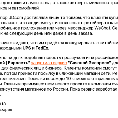
в доставки и самовывоза, а также четверть миллиона тр
иков и автомобилей.
 пор JD.com доставляла лишь те товары, что клиенты купи
 означает, что люди смогут использовать ретейлера в ка
мобильное приложение или через мессенджер WeChat. С
к на следующий день или даже в день заказа.
ании ожидают, что им придётся конкурировать с китайск
народными
UPS и FedEx
.
ьно на днях подобная новость прозвучала и на российско
ой | Евросеть"
запустила сервис
"Связной Экспресс"
для
 для физических лиц и бизнеса. Клиенты компании смогут
е, потом принести посылку в ближайший магазин сети. Р
теля магазин. Посылки весом до 10 кг можно отправлять ка
ы. Главным преимуществом нового проекта в компании сч
присутствия магазинов по России. Пока сервис заработал в
.
018
ахарев