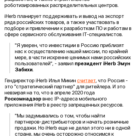
роботизированных распределительных центров.
iHerb планирует поддерживать и вывод на экспорт
ряда российских товаров, а также участвовать в
подборе и привлечении к разработкам ПО и работам в
сфере сервисного обслуживания IT-специалистов.
"Я уверен, что инвестиции в Россию приблизят
нас к осуществлению нашей миссии, по крайней
мере, в части искренне ценимых нами российских
пользователей", - заявил
президент iHerb Эмун
Забихи
.
Гендиректор iHerb Илья Микин
считает
, что Россия -
это "стратегический партнер" для ритейлера. И это
невзирая на то, что в апреле 2020 года
Роскомнадзор
внес IP-адреса мобильного
приложения iHerb в реестр запрещенных ресурсов.
"Мы задумывались о том, чтобы найти
партнеров-дистрибьюторов и начать розничные
продажи. Но iHerb еще не делал этого ни в одной
стране, мы очень осторожно относимся к