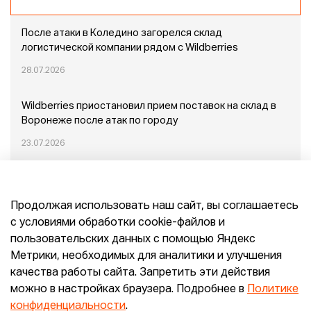
После атаки в Коледино загорелся склад
логистической компании рядом с Wildberries
28.07.2026
Wildberries приостановил прием поставок на склад в
Воронеже после атак по городу
23.07.2026
Пожар в Домодедово: немного подробностей
Продолжая использовать наш сайт, вы соглашаетесь
20.07.2026
с условиями обработки cookie-файлов и
пользовательских данных с помощью Яндекс
Конец эпохи маркетплейсов: прогнозы сооснователя
Метрики, необходимых для аналитики и улучшения
Mr.Doors Максима Валецкого
качества работы сайта. Запретить эти действия
можно в настройках браузера. Подробнее в
Политике
26.06.2026
конфиденциальности
.