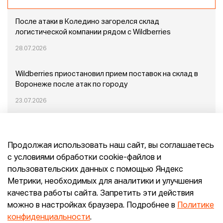
После атаки в Коледино загорелся склад
логистической компании рядом с Wildberries
28.07.2026
Wildberries приостановил прием поставок на склад в
Воронеже после атак по городу
23.07.2026
Пожар в Домодедово: немного подробностей
Продолжая использовать наш сайт, вы соглашаетесь
20.07.2026
с условиями обработки cookie-файлов и
пользовательских данных с помощью Яндекс
Конец эпохи маркетплейсов: прогнозы сооснователя
Метрики, необходимых для аналитики и улучшения
Mr.Doors Максима Валецкого
качества работы сайта. Запретить эти действия
можно в настройках браузера. Подробнее в
Политике
26.06.2026
конфиденциальности
.