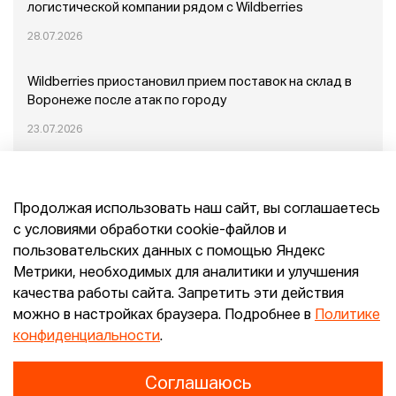
логистической компании рядом с Wildberries
28.07.2026
Wildberries приостановил прием поставок на склад в
Воронеже после атак по городу
23.07.2026
Пожар в Домодедово: немного подробностей
Продолжая использовать наш сайт, вы соглашаетесь
20.07.2026
с условиями обработки cookie-файлов и
пользовательских данных с помощью Яндекс
Конец эпохи маркетплейсов: прогнозы сооснователя
Метрики, необходимых для аналитики и улучшения
Mr.Doors Максима Валецкого
качества работы сайта. Запретить эти действия
можно в настройках браузера. Подробнее в
Политике
26.06.2026
конфиденциальности
.
Соглашаюсь
Конфиденциальность
Согласие