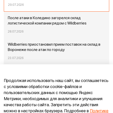
29.07.2026
После атаки в Коледино загорелся склад
логистической компании рядом с Wildberries
28.07.2026
Wildberries приостановил прием поставок на склад в
Воронеже после атак по городу
23.07.2026
Пожар в Домодедово: немного подробностей
Продолжая использовать наш сайт, вы соглашаетесь
20.07.2026
с условиями обработки cookie-файлов и
пользовательских данных с помощью Яндекс
Конец эпохи маркетплейсов: прогнозы сооснователя
Метрики, необходимых для аналитики и улучшения
Mr.Doors Максима Валецкого
качества работы сайта. Запретить эти действия
можно в настройках браузера. Подробнее в
Политике
26.06.2026