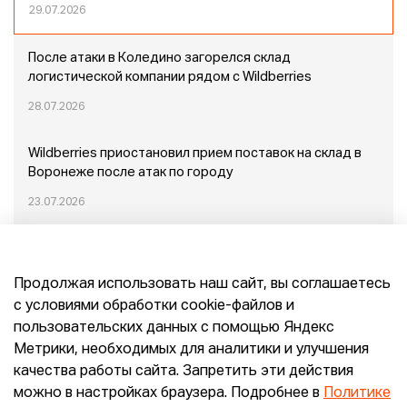
29.07.2026
После атаки в Коледино загорелся склад
логистической компании рядом с Wildberries
28.07.2026
Wildberries приостановил прием поставок на склад в
Воронеже после атак по городу
23.07.2026
Пожар в Домодедово: немного подробностей
Продолжая использовать наш сайт, вы соглашаетесь
20.07.2026
с условиями обработки cookie-файлов и
пользовательских данных с помощью Яндекс
Конец эпохи маркетплейсов: прогнозы сооснователя
Метрики, необходимых для аналитики и улучшения
Mr.Doors Максима Валецкого
качества работы сайта. Запретить эти действия
можно в настройках браузера. Подробнее в
Политике
26.06.2026