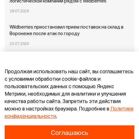
логистической компании рядом с Wildberries
28.07.2026
Wildberries приостановил прием поставок на склад в
Воронеже после атак по городу
23.07.2026
Пожар в Домодедово: немного подробностей
Продолжая использовать наш сайт, вы соглашаетесь
20.07.2026
с условиями обработки cookie-файлов и
пользовательских данных с помощью Яндекс
Конец эпохи маркетплейсов: прогнозы сооснователя
Метрики, необходимых для аналитики и улучшения
Mr.Doors Максима Валецкого
качества работы сайта. Запретить эти действия
можно в настройках браузера. Подробнее в
Политике
26.06.2026
конфиденциальности
.
Соглашаюсь
Конфиденциальность
Согласие