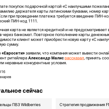
лате покупок подарочной картой «С наилучшими пожелани
фамилию держателя карты латинскими буквами, номер кар
Если при проведении платежа требуется введение ПИН-ко
еский ПИН-код 1111.
чная карта не является кредитной и не предусматривает
в через банкомат. Повторное пополнение карты денежны
димости клиент может приобрести новую карту «С наилу
ую сумму.
в
«Евросети»
заявили, что компания может вывести онлай
ент ритейлера
Александр Малис
рассказал
, принять с
ли неравные конкурентные условия.
016
ахарев
альное сейчас
ельцы ПВЗ Wildberries
Стратегия продвижения 