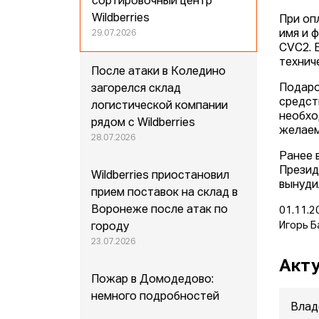
сортировочный центр
Wildberries
При оп
имя и 
29.07.2026
CVС2. 
технич
После атаки в Коледино
Подаро
загорелся склад
средст
логистической компании
необхо
рядом с Wildberries
желаем
28.07.2026
Ранее 
Презид
Wildberries приостановил
вынуди
прием поставок на склад в
Воронеже после атак по
01.11.2
Игорь Б
городу
23.07.2026
Акту
Пожар в Домодедово:
немного подробностей
Влад