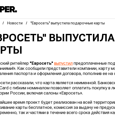
Новости
"Евросеть" выпустила подарочные карты
ВРОСЕТЬ" ВЫПУСТИЛ
АРТЫ
ский ритейлер
"Евросеть"
выпустил
предоплаченные под
ниями!». Как сообщили представители компании, карту м
вления паспорта и оформления договора, пополнив ее на с
осети рассказали, что карта является неименной. Банков
Card с гибким номиналом позволяет оплатить покупку в л
ории России, включая салоны «Евросеть».
айшее время проект будет реализован на всей территории
ивание карты бесплатное, комиссия за выдачу не предус
ременно, так и частями в течение всего срока действия ка