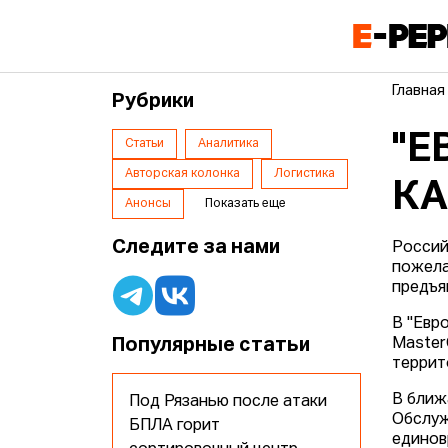
Главная
Рубрики
"Е
Статьи
Аналитика
Авторская колонка
Логистика
К
Анонсы
Показать еще
Следите за нами
Россий
пожела
предъя
В "Евр
Популярные статьи
Master
террит
В ближ
Под Рязанью после атаки
Обслуж
БПЛА горит
единов