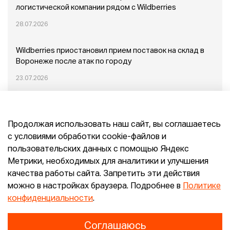
логистической компании рядом с Wildberries
28.07.2026
Wildberries приостановил прием поставок на склад в
Воронеже после атак по городу
23.07.2026
Пожар в Домодедово: немного подробностей
Продолжая использовать наш сайт, вы соглашаетесь
20.07.2026
с условиями обработки cookie-файлов и
пользовательских данных с помощью Яндекс
Конец эпохи маркетплейсов: прогнозы сооснователя
Метрики, необходимых для аналитики и улучшения
Mr.Doors Максима Валецкого
качества работы сайта. Запретить эти действия
можно в настройках браузера. Подробнее в
Политике
26.06.2026
конфиденциальности
.
Соглашаюсь