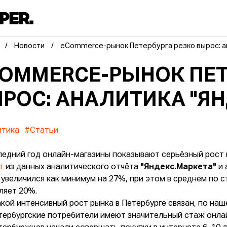
Новости
eCommerce-рынок Петербурга резко вырос: а
OMMERCE-РЫНОК ПЕТ
РОС: АНАЛИТИКА "ЯН
итика
#Статьи
ледний год онлайн-магазины показывают серьёзный рост 
т
из данных аналитического отчёта
"Яндекс.Маркета"
и
 увеличился как минимум на 27%, при этом в среднем по 
ляет 20%.
акой интенсивный рост рынка в Петербурге связан, по наш
тербургские потребители имеют значительный стаж онла