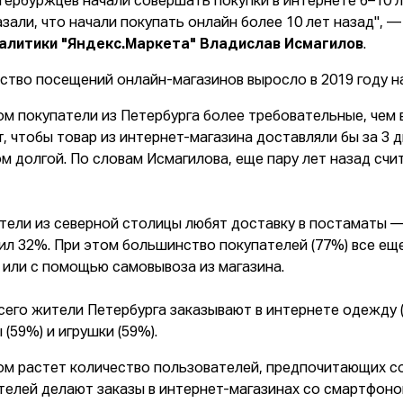
тербуржцев начали совершать покупки в интернете 6–10 л
азали, что начали покупать онлайн более 10 лет назад", 
алитики "Яндекс.Маркета" Владислав Исмагилов
.
ство посещений онлайн-магазинов выросло в 2019 году на
ом покупатели из Петербурга более требовательные, чем в
, чтобы товар из интернет-магазина доставляли бы за 3 д
м долгой. По словам Исмагилова, еще пару лет назад счи
тели из северной столицы любят доставку в постаматы — 
ил 32%. При этом большинство покупателей (77%) все ещ
 или с помощью самовывоза из магазина.
сего жители Петербурга заказывают в интернете одежду (
 (59%) и игрушки (59%).
ом растет количество пользователей, предпочитающих с
телей делают заказы в интернет-магазинах со смартфоно