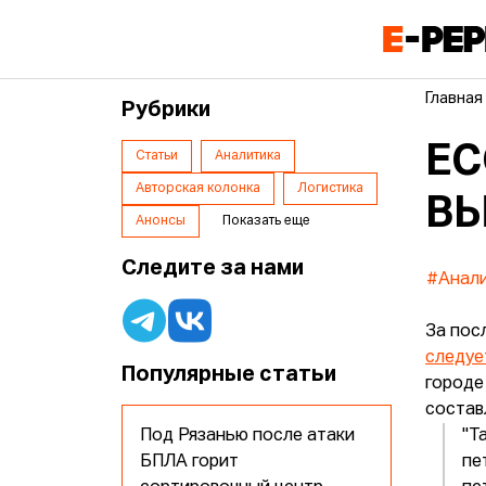
Главная
Рубрики
EC
Статьи
Аналитика
Авторская колонка
Логистика
ВЫ
Анонсы
Показать еще
Следите за нами
#Анал
За пос
следуе
Популярные статьи
городе
состав
Под Рязанью после атаки
"Т
БПЛА горит
пе