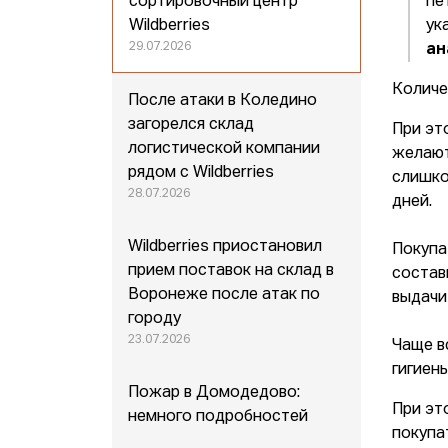
сортировочный центр
пе
Wildberries
ук
29.07.2026
ан
Количе
После атаки в Коледино
загорелся склад
При эт
логистической компании
желают
рядом с Wildberries
слишко
28.07.2026
дней.
Wildberries приостановил
Покупа
прием поставок на склад в
состав
Воронеже после атак по
выдачи
городу
23.07.2026
Чаще в
гигиены
Пожар в Домодедово:
При эт
немного подробностей
покупа