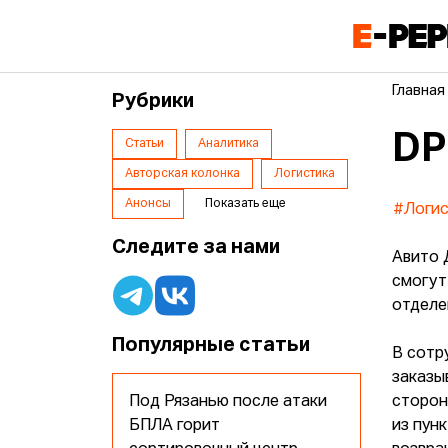
Главная
Рубрики
DP
Статьи
Аналитика
Авторская колонка
Логистика
Анонсы
Показать еще
#Логис
Следите за нами
Авито 
смогут
отделе
Популярные статьи
В сотр
заказы
Под Рязанью после атаки
сторон
БПЛА горит
из пун