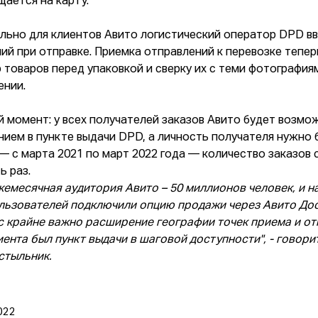
щается на карту.
льно для клиентов Авито логистический оператор DPD вв
ий при отправке. Приемка отправлений к перевозке тепе
 товаров перед упаковкой и сверку их с теми фотография
ении.
 момент: у всех получателей заказов Авито будет возмо
нием в пункте выдачи DPD, а личность получателя нужно
 — с марта 2021 по март 2022 года — количество заказов
ь раз.
жемесячная аудитория Авито – 50 миллионов человек, и 
льзователей подключили опцию продажи через Авито Дос
с крайне важно расширение географии точек приема и от
иента был пункт выдачи в шаговой доступности", - говори
стыльник
.
022