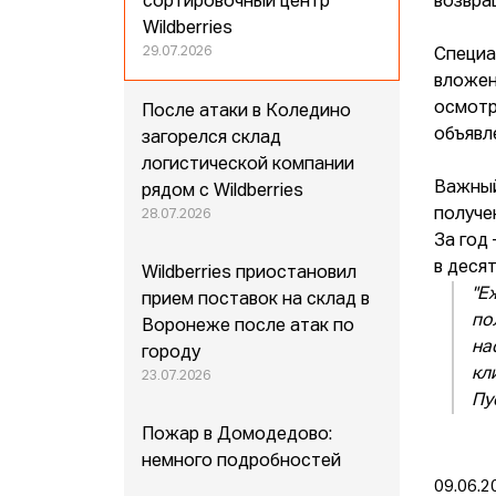
сортировочный центр
возвра
Wildberries
29.07.2026
Специа
вложен
осмотр
После атаки в Коледино
объявл
загорелся склад
логистической компании
Важный
рядом с Wildberries
получе
28.07.2026
За год
в десят
Wildberries приостановил
"Е
прием поставок на склад в
по
Воронеже после атак по
на
городу
кл
23.07.2026
Пу
Пожар в Домодедово:
немного подробностей
09.06.2