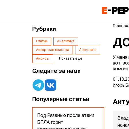
Главная
Рубрики
ДО
Статьи
Аналитика
Авторская колонка
Логистика
У меня
Анонсы
Показать еще
вот, в
компью
Следите за нами
01.10.2
Игорь Б
Популярные статьи
Акту
Под Рязанью после атаки
Влад
БПЛА горит
нача