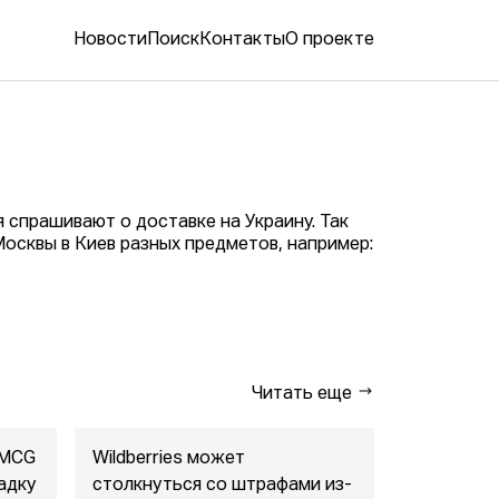
Новости
Поиск
Контакты
О проекте
я спрашивают о доставке на Украину. Так
Москвы в Киев разных предметов, например:
Читать еще
FMCG
Wildberries может
"Газпром-
адку
столкнуться со штрафами из-
совместны