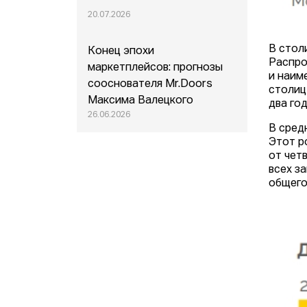
20.07.2026
В стол
Конец эпохи
Распро
маркетплейсов: прогнозы
и наим
сооснователя Mr.Doors
столиц
Максима Валецкого
два го
26.06.2026
В средн
Этот р
от чет
всех з
общего