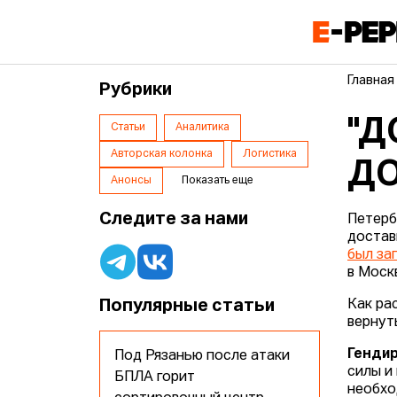
Главная
Рубрики
"Д
Статьи
Аналитика
Авторская колонка
Логистика
ДО
Анонсы
Показать еще
Следите за нами
Петерб
достав
был за
в Моск
Популярные статьи
Как ра
вернут
Гендир
Под Рязанью после атаки
силы и
БПЛА горит
необхо