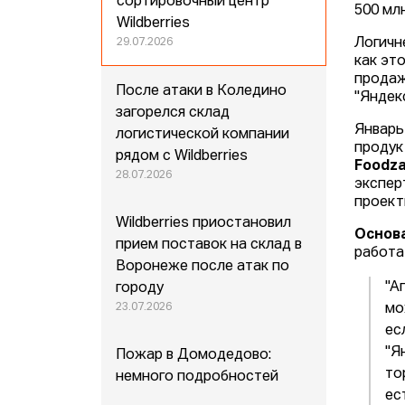
сортировочный центр
500 мл
Wildberries
Логичн
29.07.2026
как эт
продаж
После атаки в Коледино
"Яндек
загорелся склад
Январь
логистической компании
проду
рядом с Wildberries
Foodz
28.07.2026
эксперт
проект
Wildberries приостановил
Основа
прием поставок на склад в
работа
Воронеже после атак по
"А
городу
23.07.2026
мо
ес
"Я
Пожар в Домодедово:
то
немного подробностей
ес