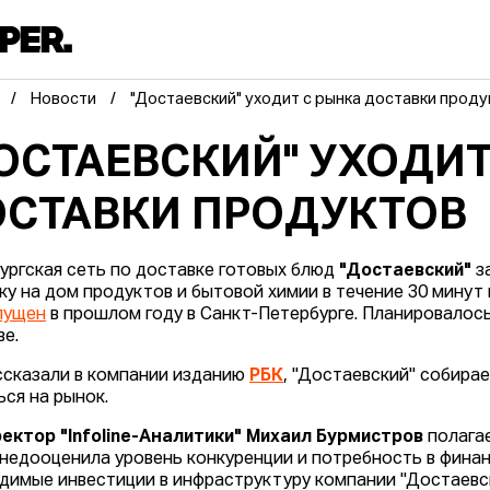
Новости
"Достаевский" уходит с рынка доставки прод
ОСТАЕВСКИЙ" УХОДИТ
СТАВКИ ПРОДУКТОВ
ургская сеть по доставке готовых блюд
"Достаевский"
за
ку на дом продуктов и бытовой химии в течение 30 минут 
пущен
в прошлом году в Санкт-Петербурге. Планировалось,
ве.
ссказали в компании изданию
РБК
, "Достаевский" собира
ься на рынок.
ектор "Infoline-Аналитики" Михаил Бурмистров
полагае
 недооценила уровень конкуренции и потребность в финан
димые инвестиции в инфраструктуру компании "Достаевск