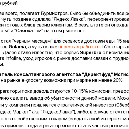
н рублей.
ее всего, полагает Бурмистров, было бы объединить все 
о чуть позднее сделала "Яндекс.Лавка", переориентирова
и готовых блюд своим клиентам. В результате он опахдал
сом" и "Самокатом" на этом рынке нет.
 стал "черным месяцем" для сервисов доставки еды. 15 я
ктов
Golama
, а чуть позже
перестал работать
b2b-стартап
a
. Далее стало известно, что сервис
Superbro
от компани
а Infoline, уход игроков с рынка доставки связан с трудн
ы.
тель консалтингового агентства "Директфуд" Мстис
 на рынке e-grocery возможна при марже не менее 20%.
грегаторы пока довольствуются 10-15% комиссии, предос
жно сделать вывод об убыточности данной модели. Можн
ли у компании появляется стратегический инвестор (Сберб
ндекс.Маркет" aka "Яндекс.Лавка"), либо, в случае отсутс
рговать собственным товаром (создать свой интернет-маг
ть примеры когда агрегатор может стать частью рознично