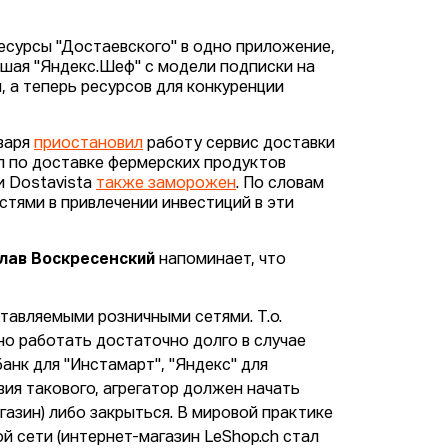
ресурсы "Достаевского" в одно приложение,
вшая "Яндекс.Шеф" с модели подписки на
, а теперь ресурсов для конкуренции
нваря
приостановил
работу сервис доставки
 по доставке фермерских продуктов
и Dostavista
также заморожен
. По словам
остями в привлечении инвестиций в эти
лав Воскресенский
напоминает, что
тавляемыми розничными сетями. Т.о.
о работать достаточно долго в случае
анк для "Инстамарт", "Яндекс" для
твия такового, агрегатор должен начать
азин) либо закрыться. В мировой практике
й сети (интернет-магазин LeShop.ch стал