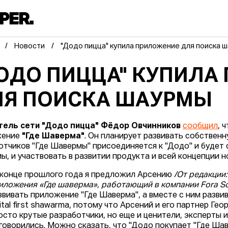
Новости
"Додо пицца" купила приложение для поиска 
ОДО ПИЦЦА" КУПИЛА
Я ПОИСКА ШАУРМЫ
тель сети "Додо пицца" Фёдор Овчинников
сообщил
, 
жение
"Где Шаверма"
. Он планирует развивать собственн
отчиков "Где Шавермы" присоединяется к "Додо" и будет
ы, и участвовать в развитии продукта и всей концепции н
 конце прошлого года я предложил Арсению
/От редакции
иложения «Где шаверма», работающий в компании Fora So
звивать приложение "Где Шаверма", а вместе с ним разви
gital first shawarma, потому что Арсений и его партнер Гео
осто крутые разработчики, но еще и ценители, эксперты 
говорились. Можно сказать, что "Додо покупает "Где Шаве