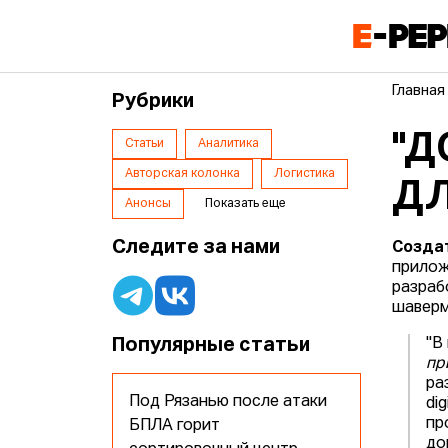
Главная
Рубрики
"Д
Статьи
Аналитика
Авторская колонка
Логистика
ДЛ
Анонсы
Показать еще
Следите за нами
Созда
прило
разраб
шаверм
Популярные статьи
"В
пр
ра
Под Рязанью после атаки
di
пр
БПЛА горит
до