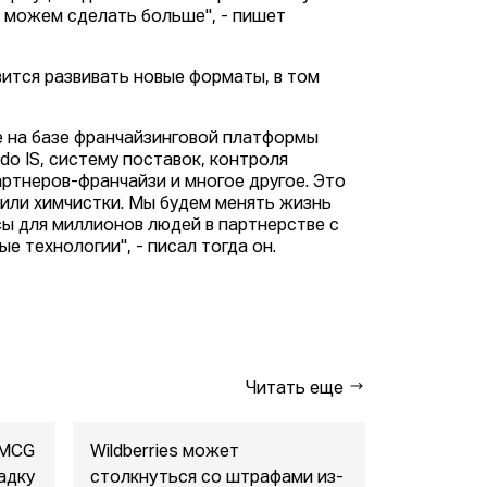
е можем сделать больше", - пишет
вится развивать новые форматы, в том
е на базе франчайзинговой платформы
o IS, систему поставок, контроля
артнеров-франчайзи и многое другое. Это
 или химчистки. Мы будем менять жизнь
сы для миллионов людей в партнерстве с
 технологии", - писал тогда он.
Читать еще
FMCG
Wildberries может
"Газпром-
адку
столкнуться со штрафами из-
совместны