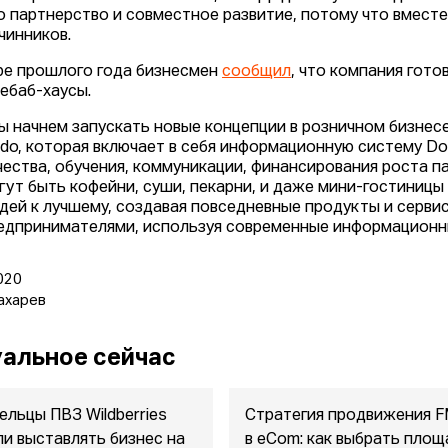
о партнерство и совместное развитие, потому что вмест
чинников.
ре прошлого года бизнесмен
сообщил
, что компания гото
кебаб-хаусы.
ы начнем запускать новые концепции в розничном бизнес
do, которая включает в себя информационную систему Dod
чества, обучения, коммуникации, финансирования роста п
гут быть кофейни, суши, пекарни, и даже мини-гостиницы
дей к лучшему, создавая повседневные продукты и серви
едпринимателями, используя современные информационные
020
ахарев
альное сейчас
ельцы ПВЗ Wildberries
Стратегия продвижения 
ли выставлять бизнес на
в eСom: как выбрать площ