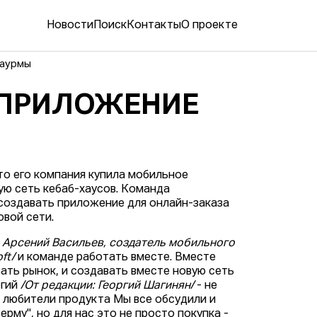
Новости
Поиск
Контакты
О проекте
шаурмы
 ПРИЛОЖЕНИЕ
что его компания купила мобильное
ую сеть кебаб-хаусов. Команда
 создавать приложение для онлайн-заказа
овой сети.
: Арсений Васильев, создатель мобильного
ft/
и команде работать вместе. Вместе
вать рынок, и создавать вместе новую сеть
ргий
/От редакции: Георгий Шагинян/
- не
и любители продукта Мы все обсудили и
рму", но для нас это не просто покупка -