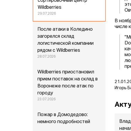
сортировочный центр
эт
Wildberries
Ов
29.07.2026
В нояб
числе 
После атаки в Коледино
загорелся склад
"М
Do
логистической компании
ка
рядом с Wildberries
мо
28.07.2026
лю
пр
Wildberries приостановил
прием поставок на склад в
21.01.2
Воронеже после атак по
Игорь Б
городу
23.07.2026
Акту
Пожар в Домодедово:
Влад
немного подробностей
нача