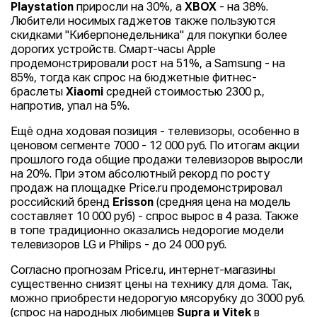
Playstation
приросли на 30%, а
XBOX
- на 38%.
Любители носимых гаджетов также пользуются
скидками "Киберпонедельника" для покупки более
дорогих устройств. Смарт-часы Apple
продемонстрировали рост на 51%, а Samsung - на
85%, тогда как спрос на бюджетные фитнес-
браслеты
Xiaomi
средней стоимостью 2300 р.,
напротив, упал на 5%.
Ещё одна ходовая позиция - телевизоры, особенно в
ценовом сегменте 7000 - 12 000 руб. По итогам акции
прошлого года общие продажи телевизоров выросли
на 20%. При этом абсолютный рекорд по росту
продаж на площадке Price.ru продемонстрировал
российский бренд
Erisson
(средняя цена на модель
составляет 10 000 руб) - спрос вырос в 4 раза. Также
в топе традиционно оказались недорогие модели
телевизоров LG и Philips - до 24 000 руб.
Согласно прогнозам Price.ru, интернет-магазины
существенно снизят цены на технику для дома. Так,
можно приобрести недорогую мясорубку до 3000 руб.
(спрос на народных любимцев
Supra и Vitek
в