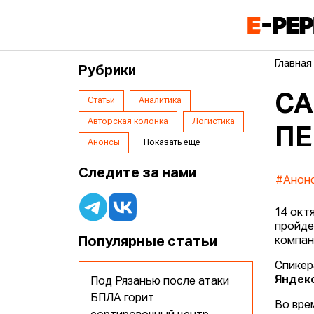
Главная
Рубрики
CA
Статьи
Аналитика
Авторская колонка
Логистика
ПЕ
Анонсы
Показать еще
Следите за нами
#Анон
14 окт
пройде
Популярные статьи
компан
Спикер
Яндекс
Под Рязанью после атаки
БПЛА горит
Во вре