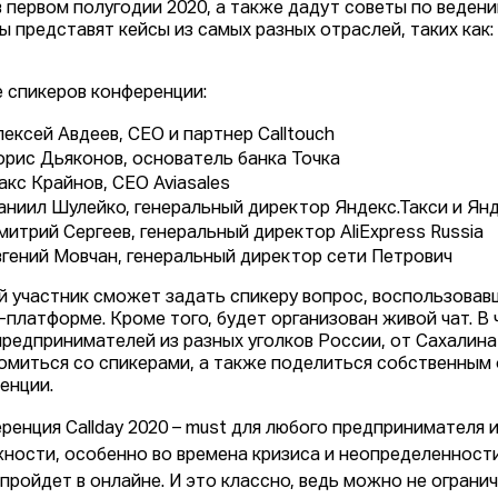
в первом полугодии 2020, а также дадут советы по веден
ы представят кейсы из самых разных отраслей, таких как: 
е спикеров конференции:
лексей Авдеев, СЕО и партнер Calltouch
орис Дьяконов, основатель банка Точка
акс Крайнов, CEO Aviasales
аниил Шулейко, генеральный директор Яндекс.Такси и Ян
митрий Сергеев, генеральный директор AliExpress Russia
вгений Мовчан, генеральный директор сети Петрович
 участник сможет задать спикеру вопрос, воспользовав
-платформе. Кроме того, будет организован живой чат. В
предпринимателей из разных уголков России, от Сахалина
омиться со спикерами, а также поделиться собственным 
енции.
ренция Callday 2020 – must для любого предпринимателя
ности, особенно во времена кризиса и неопределенност
y пройдет в онлайне. И это классно, ведь можно не ограни