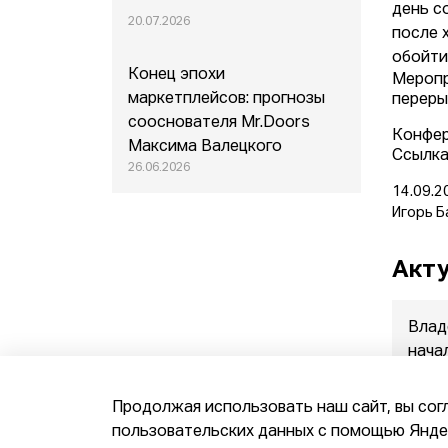
день с
20.07.2026
после 
обойти
Конец эпохи
Меропр
маркетплейсов: прогнозы
переры
сооснователя Mr.Doors
Конфер
Максима Валецкого
Ссылка
26.06.2026
14.09.2
Игорь Б
Акту
Влад
нача
прод
07.08.
Продолжая использовать наш сайт, вы сог
пользовательских данных с помощью Яндек