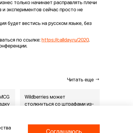
Бизнес только начинает расправлять плечи
в и экспериментов сейчас просто не
.
ия будет вестись на русском языке, без
ваться по ссылке:
https://callday.ru/2020
.
конференции.
Читать еще
FMCG
Wildberries может
"Газпром-
адку
столкнуться со штрафами из-
совместны
за раскрытия данн...
маркетпл..
07.08.2026
07.08.2026
ества
Соглашаюсь