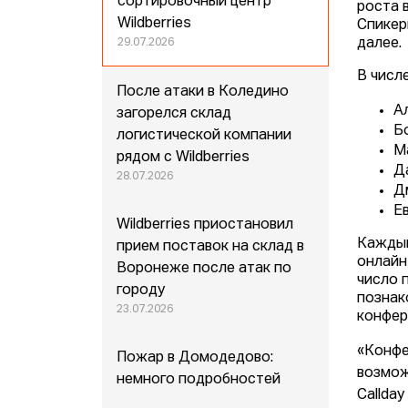
сортировочный центр
роста 
Wildberries
Спикер
далее.
29.07.2026
В числ
После атаки в Коледино
А
загорелся склад
Б
логистической компании
М
рядом с Wildberries
Д
28.07.2026
Д
Е
Wildberries приостановил
Каждый
прием поставок на склад в
онлайн
Воронеже после атак по
число 
городу
познак
23.07.2026
конфер
«Конфе
Пожар в Домодедово:
возмож
немного подробностей
Callda