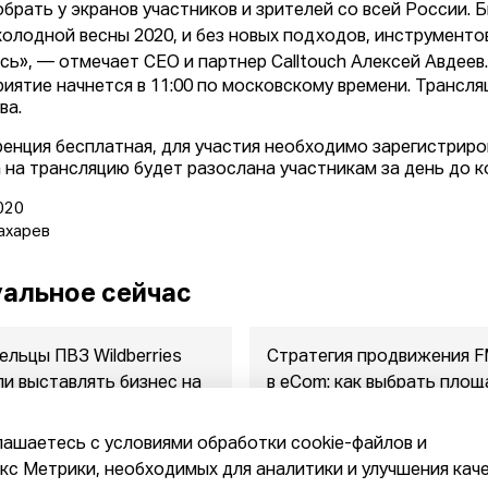
обрать у экранов участников и зрителей со всей России. 
холодной весны 2020, и без новых подходов, инструменто
сь», — отмечает CEO и партнер Calltouch Алексей Авдеев
иятие начнется в 11:00 по московскому времени. Трансляц
ва.
енция бесплатная, для участия необходимо зарегистриро
 на трансляцию будет разослана участникам за день до 
020
ахарев
альное сейчас
ельцы ПВЗ Wildberries
Стратегия продвижения 
ли выставлять бизнес на
в eСom: как выбрать площ
ажу
между ...
2026
07.08.2026
лашаетесь с условиями обработки cookie-файлов и
с Метрики, необходимых для аналитики и улучшения кач