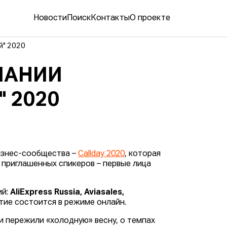
Новости
Поиск
Контакты
О проекте
й" 2020
МПАНИИ
 2020
бизнес-сообщества –
Callday 2020
, которая
 приглашенных спикеров – первые лица
й:
AliExpress Russia, Aviasales,
тие состоится в режиме онлайн.
и пережили «холодную» весну, о темпах