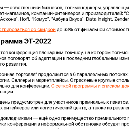
ы — собственники бизнесов, топ-менеджеры, управленц
ет-магазинов, компаний-ритейлеров и производителей: “С
“Аскона”, Hoff, “Комус”, “Азбука Вкуса”, Data Insight, Zenden,
стрироваться со скидкой
до 33% от финальной стоимости
рамма ЭТ-2022
тся конференция пленарным ток-шоу, на котором топ-ме
нов поговорят об адаптации к последним глобальным изм
го развития.
ронная торговля” продолжится в 6 параллельных потоках:
огии, Селлеры и маркетплейсы, Отраслевые круглые столы
льно для конференции.
С сеткой программы и списком до
енции.
день предусмотрен для участников премиальных пакетов. 
х ритейлеров или логистический центр, а также из развл
 докладчиками — ещё одно преимущество премиального па
ики конференции в неформальной обстановке обсудят про