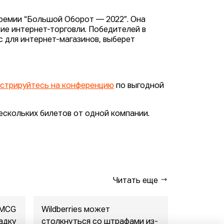
ремии “Большой Оборот — 2022”. Она
ие интернет-торговли. Победителей в
 для интернет-магазинов, выберет
истрируйтесь на конференцию
по выгодной
ескольких билетов от одной компании.
Читать еще
FMCG
Wildberries может
"Газпром-
адку
столкнуться со штрафами из-
совместны