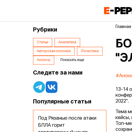
Главная
Рубрики
БО
Статьи
Аналитика
Авторская колонка
Логистика
"Э
Анонсы
Показать еще
Следите за нами
#Анон
13-14 
конфер
Популярные статьи
2022”.
Тема м
кейсы,
Под Рязанью после атаки
Топ-ме
БПЛА горит
сохран