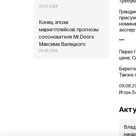
требую
20.07.2026
Гранди
присуж
Конец эпохи
номина
маркетплейсов: прогнозы
экспер
сооснователя Mr.Doors
***
Максима Валецкого
26.06.2026
Перест
цене. 
Берите
Также 
09.08.2
Игорь Б
Акту
Влад
нача