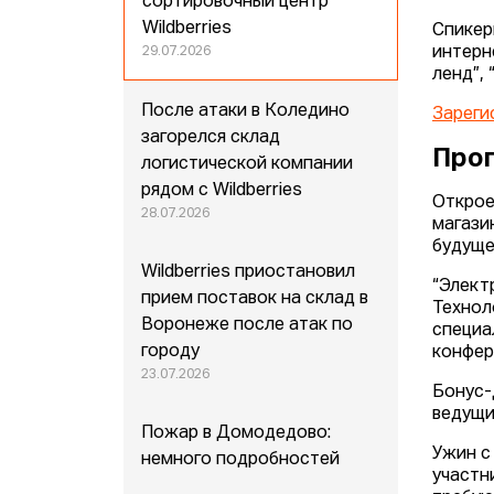
сортировочный центр
Wildberries
Спикер
интерн
29.07.2026
ленд”, 
После атаки в Коледино
Зареги
загорелся склад
Прог
логистической компании
рядом с Wildberries
Открое
28.07.2026
магази
будуще
Wildberries приостановил
“Элект
прием поставок на склад в
Технол
Воронеже после атак по
специа
городу
конфер
23.07.2026
Бонус-
ведущи
Пожар в Домодедово:
Ужин с
немного подробностей
участн