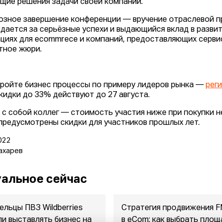
щие решения задачи своей компании.
озное завершение конференции — вручение отраслевой п
дается за серьёзные успехи и выдающийся вклад в развит
циях для ecommrece и компаний, предоставляющих сервис
тное жюри.
ройте бизнес процессы по примеру лидеров рынка —
рег
Скидки до 33% действуют до 27 августа.
 с собой коллег — стоимость участия ниже при покупки н
предусмотрены скидки для участников прошлых лет.
022
ахарев
альное сейчас
ельцы ПВЗ Wildberries
Стратегия продвижения 
ли выставлять бизнес на
в eСom: как выбрать площ