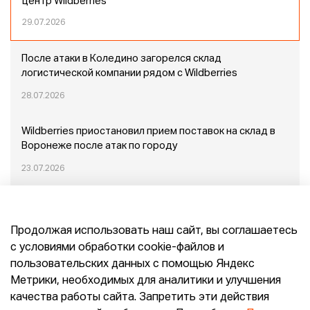
центр Wildberries
29.07.2026
После атаки в Коледино загорелся склад
логистической компании рядом с Wildberries
28.07.2026
Wildberries приостановил прием поставок на склад в
Воронеже после атак по городу
23.07.2026
Пожар в Домодедово: немного подробностей
Продолжая использовать наш сайт, вы соглашаетесь
20.07.2026
с условиями обработки cookie-файлов и
пользовательских данных с помощью Яндекс
Конец эпохи маркетплейсов: прогнозы сооснователя
Метрики, необходимых для аналитики и улучшения
Mr.Doors Максима Валецкого
качества работы сайта. Запретить эти действия