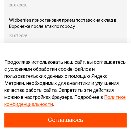
28.07.2026
Wildberries приостановил прием поставок на склад в
Воронеже после атак по городу
23.07.2026
Пожар в Домодедово: немного подробностей
Продолжая использовать наш сайт, вы соглашаетесь
20.07.2026
с условиями обработки cookie-файлов и
пользовательских данных с помощью Яндекс
Конец эпохи маркетплейсов: прогнозы сооснователя
Метрики, необходимых для аналитики и улучшения
Mr.Doors Максима Валецкого
качества работы сайта. Запретить эти действия
можно в настройках браузера. Подробнее в
Политике
26.06.2026
конфиденциальности
.
Соглашаюсь
Конфиденциальность
Согласие
E-pepper.ru © 2026