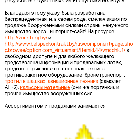
ресурсов Вооруженных Сил Республики Беларусь.
Благодаря этому указу, была разработана
беспрецедентная, и, в своем роде, смелая акция по
продаже Вооруженными силами страны ненужного
имущество через... интернет-сайт! На ресурсе
http://voentorg.by/
и
http://www.belspeckontrakt.by/rus/component/page,sho
p.browse/option,com_virtuemart/Itemid,44/vmcchk,1/
в
свободном доступе и для любого желающего
представлена информация и продаваемых лотах,
среди которых числятся: военная техника,
противоракетное оборудование, бронетранспорт,
тротил в шашках
,
авиационная техника
(самолет
АН-2),
кальсоны нательные
(они же портянки), и
прочее имущество вооруженных сил.
Ассортиментом и продажами занимается