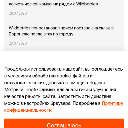
логистической компании рядом с Wildberries
28.07.2026
Wildberries приостановил прием поставок на склад в
Воронеже после атак по городу
23.07.2026
Пожар в Домодедово: немного подробностей
Продолжая использовать наш сайт, вы соглашаетесь
20.07.2026
с условиями обработки cookie-файлов и
пользовательских данных с помощью Яндекс
Конец эпохи маркетплейсов: прогнозы сооснователя
Метрики, необходимых для аналитики и улучшения
Mr.Doors Максима Валецкого
качества работы сайта. Запретить эти действия
можно в настройках браузера. Подробнее в
Политике
26.06.2026
конфиденциальности
.
Соглашаюсь