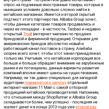
внутри страны - потребители давно испытывают
спрос на подлинные иностранные товары, которые в
нынешних условиях довольно сложно найти в
китайских магазинах. Имеется и второй скрытый
подтекст этого партнерства. Alibaba Group хочет,
чтобы данные категории товаров продавались и
через ее площадки - в частности, Taobao и недавно
открытый
Tmall
(интернет-магазин по продаже
брендовой и фирменной продукции). Открывая для
американских брендов абсолютно новый и
работающий канал поставок в страну, Алибаба
скорее всего хочет, чтобы этот канал принадлежал
только им. Учитывая, что китайская корпорация все
больше и больше обращает внимание на зарубежные
рынки и их потенциалы, данные варианты развития
компаний вполне имеют шансы на существование.
Например, не так давно специально для западной
аудитории
планируется к запуску
отдельный
интернет-магазин 11 Main с самой отборной
продукцией китайских производителей. Напомним,
что отношения между ShopRunner и Alibaba Group
складываются более, чем успешно - последняя не
жалеет денег и в конце 2013 года уже
второй раз