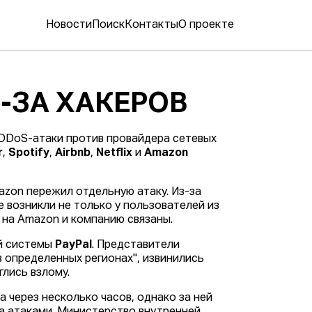
Новости
Поиск
Контакты
О проекте
-ЗА ХАКЕРОВ
DDoS-атаки против провайдера сетевых
r
,
Spotify
,
Airbnb
,
Netflix
и
Amazon
zon пережил отдельную атаку. Из-за
 возникли не только у пользователей из
а на Amazon и компанию связаны.
ой системы
PayPal
. Представители
 определенных регионах", извинились
глись взлому.
 через несколько часов, однако за ней