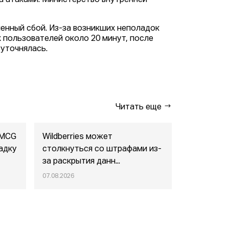
за атаками. Министерство внутренней
енный сбой. Из-за возникших неполадок
 пользователей около 20 минут, после
 уточнялась.
Читать еще
FMCG
Wildberries может
"Газпром-
адку
столкнуться со штрафами из-
совместны
за раскрытия данн...
маркетпл..
07.08.2026
07.08.2026