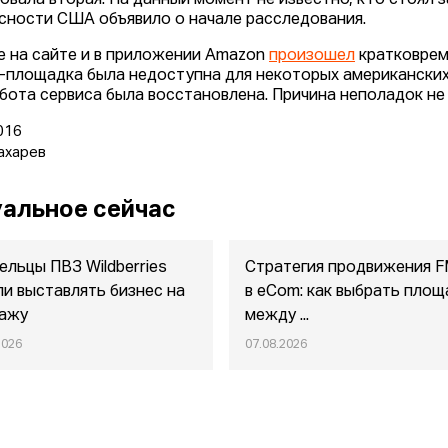
овала вторая. На данный момент не известно, кто стоял 
сности США объявило о начале расследования.
е на сайте и в приложении Amazon
произошел
кратковрем
-площадка была недоступна для некоторых американских
абота сервиса была восстановлена. Причина неполадок не
016
ахарев
альное сейчас
ельцы ПВЗ Wildberries
Стратегия продвижения 
ли выставлять бизнес на
в eСom: как выбрать площ
ажу
между ...
2026
07.08.2026