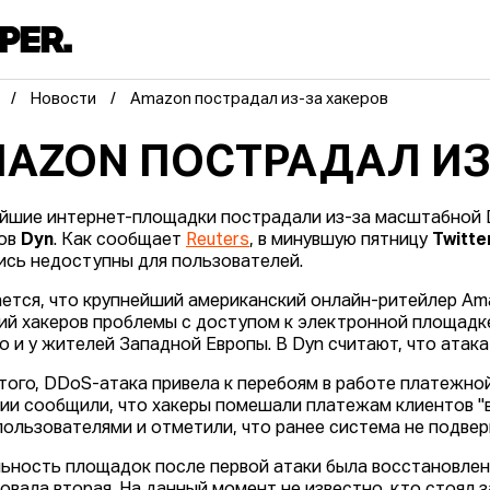
Новости
Amazon пострадал из-за хакеров
AZON ПОСТРАДАЛ ИЗ
йшие интернет-площадки пострадали из-за масштабной 
сов
Dyn
. Как сообщает
Reuters
, в минувшую пятницу
Twitte
ись недоступны для пользователей.
ется, что крупнейший американский онлайн-ритейлер Ama
ий хакеров проблемы с доступом к электронной площадке
о и у жителей Западной Европы. В Dyn считают, что атак
того, DDoS-атака привела к перебоям в работе платежн
ии сообщили, что хакеры помешали платежам клиентов "в
пользователями и отметили, что ранее система не подвер
ьность площадок после первой атаки была восстановлена