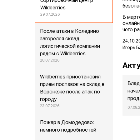
послед
сортировочный центр
безопа
Wildberries
29.07.2026
В март
онлайн
чего р
После атаки в Коледино
загорелся склад
24.10.2
логистической компании
Игорь Б
рядом с Wildberries
28.07.2026
Акту
Wildberries приостановил
Влад
прием поставок на склад в
нача
Воронеже после атак по
прод
городу
23.07.2026
07.08.
Пожар в Домодедово:
немного подробностей