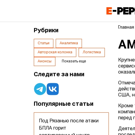
Главная
Рубрики
AM
Статьи
Аналитика
Авторская колонка
Логистика
Крупне
Анонсы
Показать еще
серви
оказал
Следите за нами
Отмеча
действ
США, н
Популярные статьи
Кроме 
компан
перед 
Под Рязанью после атаки
БПЛА горит
Деятел