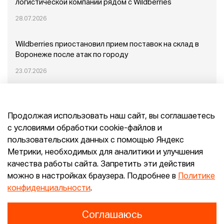
логистической компании рядом с Wildberries
28.07.2026
Wildberries приостановил прием поставок на склад в
Воронеже после атак по городу
23.07.2026
Пожар в Домодедово: немного подробностей
Продолжая использовать наш сайт, вы соглашаетесь
20.07.2026
с условиями обработки cookie-файлов и
пользовательских данных с помощью Яндекс
Конец эпохи маркетплейсов: прогнозы сооснователя
Метрики, необходимых для аналитики и улучшения
Mr.Doors Максима Валецкого
качества работы сайта. Запретить эти действия
можно в настройках браузера. Подробнее в
Политике
26.06.2026
конфиденциальности
.
Соглашаюсь
Конфиденциальность
Согласие