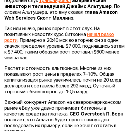
подобный слух
транслировал
американский
инвестор и телеведущий Джеймс Альтушер
. По
словам Альтушера, это ему сказал
глава Amazon
Web Services Скотт Маллинз
.
Так или иначе, рынок верит в этот слух. На
позитивных новостях курс биткоина
начал резко
расти
. Примерно в 20:40 мск во вторник он за один
скачок преодолел уровень $7 000, поднявшись затем
к $7 400, таким образом рост составил $600 менее
чем за час.
Растет и стоимость альткоинов. Многие из них
показывают рост цены в пределах 7–10%. Общая
капитализация рынка увеличилась почти на 20 млрд
долларов и составила более 292 млрд. Суточный
торговый объем возрос до 10,5 млрд.
Важный конкурент Amazon на североамериканском
рынке eBay уже давно принимает биткоины в
качестве средства платежа.
CEO Overstock П. Берн
полагает, что Amazon будет просто вынужден
последовать их примеру, если не хочет отстать в