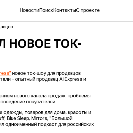
Новости
Поиск
Контакты
О проекте
давцов
Л НОВОЕ ТОК-
ress"
новое ток-шоу для продавцов
тели - опытный продавец AliExpress и
оением нового канала продаж: проблемы
 поведение покупателей.
 одежды, товаров для дома, красоты и
, Blue Sleep, Mirrors, "Большой
стил одноименный подкаст для российских