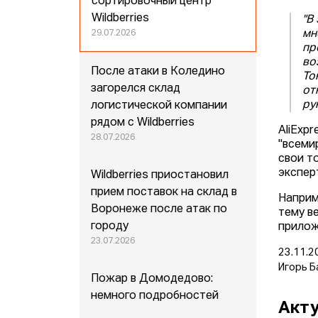
сортировочный центр
Wildberries
"В
мн
29.07.2026
пр
во
После атаки в Коледино
То
загорелся склад
от
ру
логистической компании
рядом с Wildberries
AliExp
28.07.2026
"всеми
свои т
экспер
Wildberries приостановил
прием поставок на склад в
Наприм
Воронеже после атак по
тему в
городу
прилож
23.07.2026
23.11.2
Игорь Б
Пожар в Домодедово:
немного подробностей
Акту