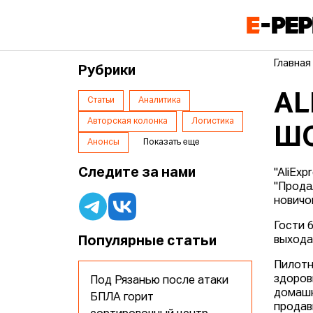
Главная
Рубрики
AL
Статьи
Аналитика
Авторская колонка
Логистика
ШО
Анонсы
Показать еще
Следите за нами
"AliEx
"Прода
новичо
Гости 
Популярные статьи
выхода
Пилотн
здоровь
Под Рязанью после атаки
домашн
БПЛА горит
продав