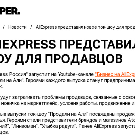
Новости
AliExpress представил новое ток-шоу для про
IEXPRESS ПРЕДСТАВИ
У ДЛЯ ПРОДАВЦОВ
press Россия" запустит на Youtube-канале
"Бизнес на AliExp
ли на Али". Героями каждого выпуска станут предпринима
к.
будут затрагивать проблемы продавцов, связанные с осв
 новичка на маркетплейс, условия работы, продвижение и
ые выпуски ток-шоу "Продали на Али" посвящены продаже
я. Героями стали представители брендов и магазинов Atoff
ий", "Линзоман", "Улыбка радуги". Ранее AliExpress запу
цов.