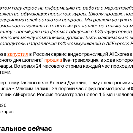
 этом году спрос на информацию по работе с маркетплейс
ожество обучающих проектов: курсы, Школу продаж, подка
едпринимателей остаются вопросы. Мы решили уступить 
зможность услышать ответы из уст коллег не только по м
к-шоу - новый для нас формат общения с b2b-аудиторией, 
ношения между компаниями, должны быть максимально че
ководитель направления b2b-коммуникаций в AliExpress 
ress
запустил
в России сервис видеотрансляций AliExpress 
рного дня шопинга"
прошла
live-трансляция, в ходе кото
овары. Во время 24-часового стрима каждый час проходил
тами.
ер, тему fashion вела Ксения Дукалис, тему электроники 
ечера - Максим Галкин. За первый час эфир посмотрели 50
ении AliExpress Россия посмотрело более 1,5 млн человек
020
ахарев
альное сейчас