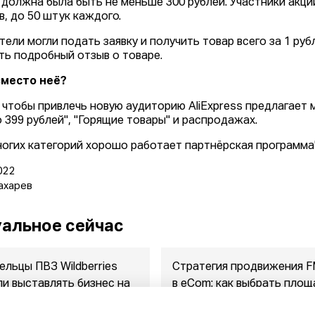
 должна была быть не меньше 300 рублей. Участники акции
в, до 50 штук каждого.
тели могли подать заявку и получить товар всего за 1 руб
ть подробный отзыв о товаре.
вместо неё?
 чтобы привлечь новую аудиторию AliExpress предлагает 
о 399 рублей", "Горящие товары" и распродажах.
ногих категорий хорошо работает партнёрская программа"
022
ахарев
альное сейчас
ельцы ПВЗ Wildberries
Стратегия продвижения 
ли выставлять бизнес на
в eСom: как выбрать площ
ажу
между ...