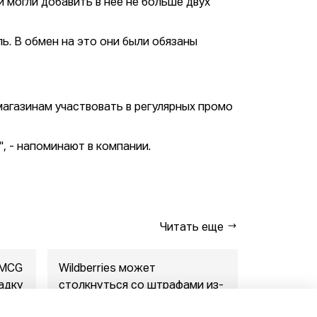
 могли добавить в неё не больше двух
ль. В обмен на это они были обязаны
магазинам участвовать в регулярных промо
, - напоминают в компании.
Читать еще
FMCG
Wildberries может
"Газпром-
адку
столкнуться со штрафами из-
совместны
за раскрытия данн...
маркетпл..