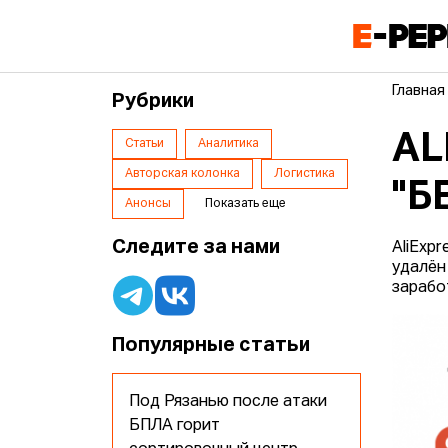
Главная
Рубрики
AL
Статьи
Аналитика
Авторская колонка
Логистика
"Б
Анонсы
Показать еще
Следите за нами
AliExp
удалён
зарабо
Популярные статьи
Под Рязанью после атаки
БПЛА горит