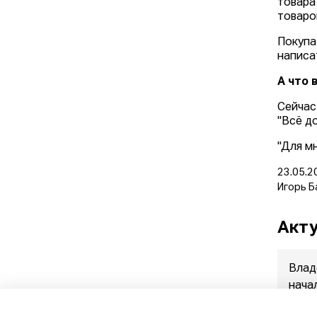
товара
товаро
Покупа
написа
А что 
Сейчас
"Всё д
"Для м
23.05.2
Игорь Б
Акту
Влад
нача
прод