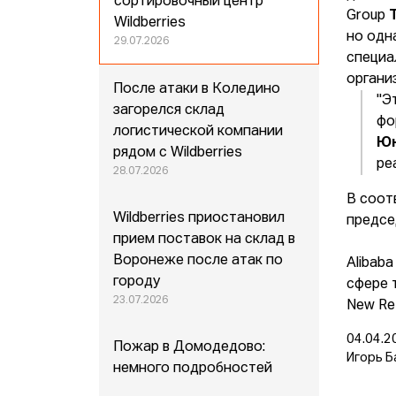
сортировочный центр
Group
Wildberries
но одн
29.07.2026
специа
органи
После атаки в Коледино
"Э
загорелся склад
фо
логистической компании
Ю
рядом с Wildberries
ре
28.07.2026
В соот
Wildberries приостановил
предсе
прием поставок на склад в
Воронеже после атак по
Alibab
городу
сфере 
23.07.2026
New Re
04.04.2
Пожар в Домодедово:
Игорь Б
немного подробностей