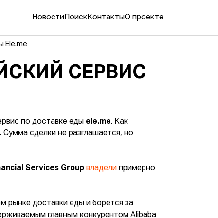
Новости
Поиск
Контакты
О проекте
ы Ele.me
ЙСКИЙ СЕРВИС
ервис по доставке еды
еle.me
. Как
 Сумма сделки не разглашается, но
nancial Services Group
владели
примерно
м рынке доставки еды и борется за
ерживаемым главным конкурентом Alibaba