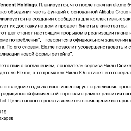
Tencent Holdings
. Планируется, что после покупки еle.me
ако объединит часть функций с основанной Alibaba Group
лизируется на создании сообществ для коллективных зак
зует их доставку на дом и продает билеты в кинотеатры.
тот шаг станет настоящим прорывом в реализации плана к
рме потребления", - говорится в официальном заявлении
на
. По его словам, Ele.me позволит усовершенствовать и
ализации новой формы ретейла".
ветствии с соглашением, основатель сервиса Чжан Сюйха
дателя Ele.me, в то время как Чжан Юн станет его генер
a в последние годы активно инвестирует в различные проек
традиционной физической торговли в рамках развития св
tail. Целью нового проекта является совмещение интерне
018
ахарев