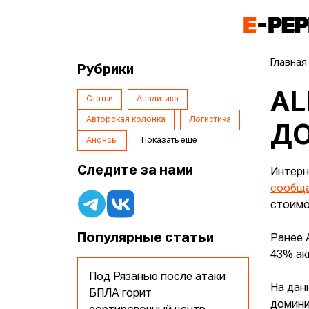
Главная
Рубрики
AL
Статьи
Аналитика
Авторская колонка
Логистика
ДО
Анонсы
Показать еще
Следите за нами
Интерн
сообщ
стоимо
Популярные статьи
Ранее 
43% ак
Под Рязанью после атаки
На дан
БПЛА горит
домини