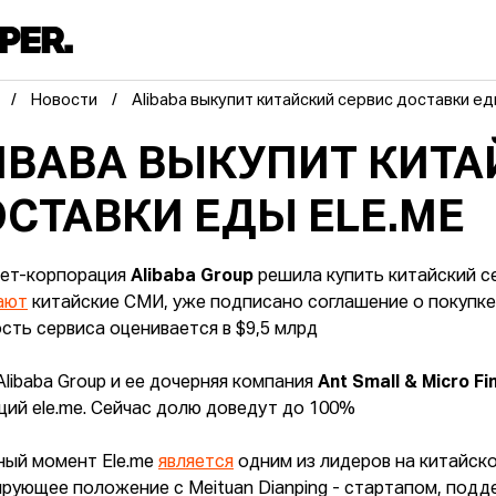
Новости
Alibaba выкупит китайский сервис доставки ед
IBABA ВЫКУПИТ КИТА
СТАВКИ ЕДЫ ELE.ME
ет-корпорация
Alibaba Group
решила купить китайский с
ают
китайские СМИ, уже подписано соглашение о покупке.
сть сервиса оценивается в $9,5 млрд
Alibaba Group и ее дочерняя компания
Ant Small & Micro Fi
ций еle.me. Сейчас долю доведут до 100%
ный момент Ele.me
является
одним из лидеров на китайско
рующее положение с Meituan Dianping - стартапом, подд