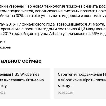
ании уверены, что новая технология поможет снизить рас
там специалистов, использование системы позволит сок
били, на 30%, а также уменьшить издержки и экономить до
гам 2016-17 финансового года, завершившегося 31 марта,
 сравнению с прошлым годом и составила 41,3 млрд юаней 
в 2017 года общая выручка Alibaba увеличилась на 56% и д
017
ахарев
альное сейчас
ельцы ПВЗ Wildberries
Стратегия продвижения 
ли выставлять бизнес на
в eСom: как выбрать площ
ажу
между ...
2026
07.08.2026