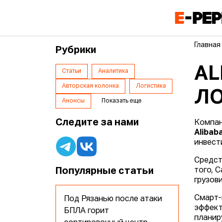
Главная
Рубрики
AL
Статьи
Аналитика
Авторская колонка
Логистика
ЛО
Анонсы
Показать еще
Следите за нами
Компа
Alibab
инвест
Средст
Популярные статьи
того, 
грузов
Смарт-
Под Рязанью после атаки
эффект
БПЛА горит
планир