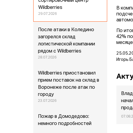
сортировочный центр
Wildberries
В комп
подсче
29.07.2026
автомо
После атаки в Коледино
По ито
42% по
загорелся склад
месяце
логистической компании
рядом с Wildberries
25.05.2
28.07.2026
Игорь Б
Wildberries приостановил
Акту
прием поставок на склад в
Воронеже после атак по
Влад
городу
нача
23.07.2026
прод
Пожар в Домодедово:
07.08.
немного подробностей