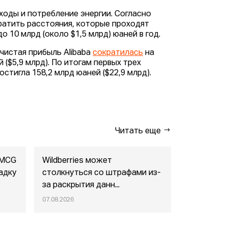
ходы и потребление энергии. Согласно
ратить расстояния, которые проходят
 10 млрд (около $1,5 млрд) юаней в год.
 чистая прибыль Alibaba
сократилась
на
($5,9 млрд). По итогам первых трех
остигла 158,2 млрд юаней ($22,9 млрд).
Читать еще
FMCG
Wildberries может
"Газпром-
адку
столкнуться со штрафами из-
совместны
за раскрытия данн...
маркетпл..
07.08.2026
07.08.2026