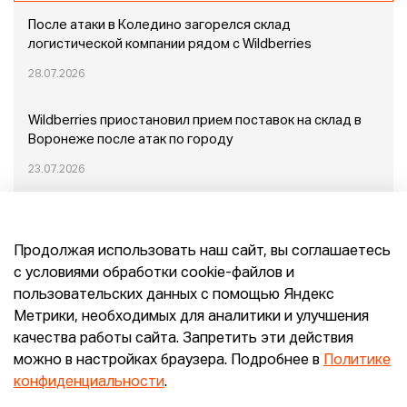
После атаки в Коледино загорелся склад
логистической компании рядом с Wildberries
28.07.2026
Wildberries приостановил прием поставок на склад в
Воронеже после атак по городу
23.07.2026
Пожар в Домодедово: немного подробностей
Продолжая использовать наш сайт, вы соглашаетесь
20.07.2026
с условиями обработки cookie-файлов и
пользовательских данных с помощью Яндекс
Конец эпохи маркетплейсов: прогнозы сооснователя
Метрики, необходимых для аналитики и улучшения
Mr.Doors Максима Валецкого
качества работы сайта. Запретить эти действия
можно в настройках браузера. Подробнее в
Политике
26.06.2026
конфиденциальности
.