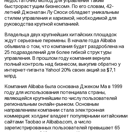
недостаточно молод для управления таким
быстрорастущим бизнесом». По его словам, 42-
летний Джонатан Лу Сяоси обладает уникальным
стилем управления и харизмой, необходимой для
руководства крупной компанией.
Владельца двух крупнейших китайских площадок
ждут серьезные перемены. В начале года Alibaba
объявила о том, что компания будет раздроблена на
25 подразделений для более гибкой структуры
управления. В прошлом году компания вернула
полный контроль над бизнесом, выкупив обратно у
интернет-гиганта Yahoo! 20% своих акций за $7,1
млрд.
Компания Alibaba была основана Джеком Ма в 1999
году для использования потенциала страны,
являющейся крупнейшим по числу пользователей
региональным онлайн-рынком. Основным
направлением компании стала электронная
коммерция: холдинг владеет популярными китайскими
сайтами Taobao и Alibaba.com, а число
зарегистрированных пользователей превышает 65