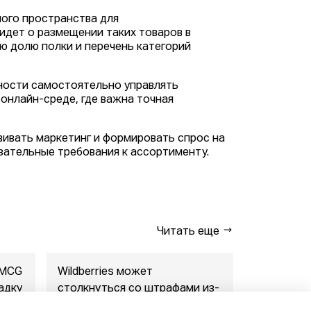
ого пространства для
идет о размещении таких товаров в
ую долю полки и перечень категорий
жности самостоятельно управлять
онлайн-среде, где важна точная
вивать маркетинг и формировать спрос на
зательные требования к ассортименту.
Читать еще
FMCG
Wildberries может
"Газпром-
адку
столкнуться со штрафами из-
совместны
за раскрытия данн...
маркетпл..