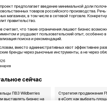
проект предполагает введение минимальной доли полочн
овольственных товаров российского производства. Речь 
ных магазинах, в том числе в сетевой торговле. Конкретн
лит правительство.
в считает, что такие ограничения лишают бизнес возмо
иментом и ухудшают пользовательский опыт, особенно в 
ализация поиска и рекомендаций.
 словам, вместо административных квот эффективнее раз
ские бренды через рыночные инструменты, а не через обя
026
ахарев
альное сейчас
ельцы ПВЗ Wildberries
Стратегия продвижения 
ли выставлять бизнес на
в eСom: как выбрать площ
ажу
между ...