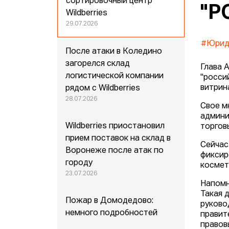
сортировочный центр
"Р
Wildberries
29.07.2026
#Юрид
После атаки в Коледино
загорелся склад
Глава 
логистической компании
"росси
витрин
рядом с Wildberries
28.07.2026
Свое м
админи
Wildberries приостановил
торгов
прием поставок на склад в
Сейчас
Воронеже после атак по
фиксир
городу
космет
23.07.2026
Напомн
Такая 
Пожар в Домодедово:
руково
немного подробностей
правит
правов