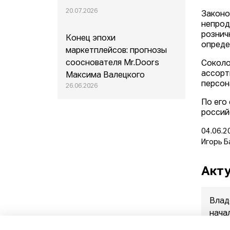
20.07.2026
Законо
непрод
рознич
Конец эпохи
опреде
маркетплейсов: прогнозы
сооснователя Mr.Doors
Соколо
ассорт
Максима Валецкого
персон
26.06.2026
По его
россий
04.06.2
Игорь Б
Акту
Влад
нача
прод