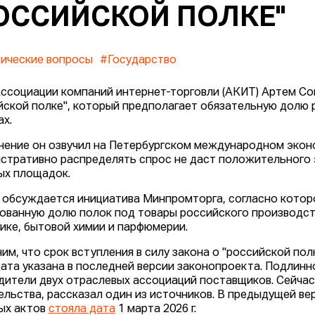
ОССИЙСКОЙ ПОЛКЕ"
ические вопросы
#Государство
Ассоциации компаний интернет-торговли (АКИТ) Артем Со
йской полке", который предполагает обязательную долю р
ах.
нение он озвучил на Петербургском международном эконо
стративно распределять спрос не даст положительного
ых площадок.
 обсуждается инициатива Минпромторга, согласно котор
ованную долю полок под товары российского производства
ике, бытовой химии и парфюмерии.
им, что срок вступления в силу закона о "российской пол
дата указана в последней версии законопроекта. Подлин
дители двух отраслевых ассоциаций поставщиков. Сейчас
ельства, рассказал один из источников. В предыдущей в
ых актов
стояла дата
1 марта 2026 г.