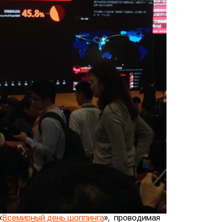
«
Всемирный день шоппинга
», проводимая