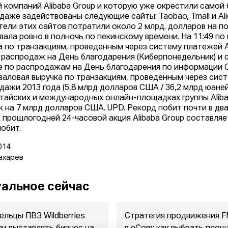
й компаний Alibaba Group и которую уже окрестили самой
даже задействованы следующие сайты: Taobao, Tmall и Alie
тели этих сайтов потратили около 2 млрд. долларов на п
вала ровно в полночь по пекинскому времени. На 11:49 п
а по транзакциям, проведенным через систему платежей Al
 распродаж на День благодарения (Киберпонедельник) и
е по распродажам на День благодарения по информации C
валовая выручка по транзакциям, проведенным через систе
дажи 2013 года (5,8 млрд долларов США / 36,2 млрд юаней)
итайских и международных онлайн-площадках группы Alib
к на 7 млрд долларов США. UPD. Рекорд побит почти в дв
 прошлогодней 24-часовой акция Alibaba Group составляет 
побит.
014
ахарев
альное сейчас
ельцы ПВЗ Wildberries
Стратегия продвижения 