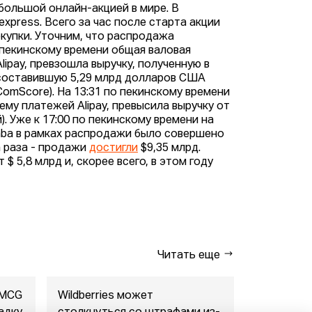
 большой онлайн-акцией в мире. В
xpress. Всего за час после старта акции
окупки. Уточним, что распродажа
о пекинскому времени общая валовая
ipay, превзошла выручку, полученную в
 составившую 5,29 млрд долларов США
omScore). На 13:31 по пекинскому времени
му платежей Alipay, превысила выручку от
. Уже к 17:00 по пекинскому времени на
aba в рамках распродажи было совершено
а раза - продажи
достигли
$9,35 млрд.
$ 5,8 млрд и, скорее всего, в этом году
Читать еще
FMCG
Wildberries может
"Газпром-