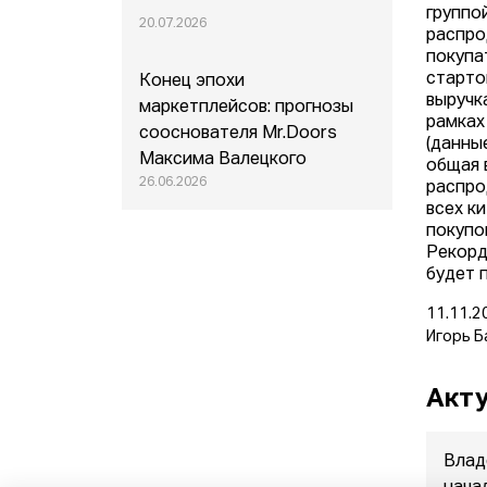
группо
20.07.2026
распро
покупа
старто
Конец эпохи
выручк
маркетплейсов: прогнозы
рамках
сооснователя Mr.Doors
(данны
Максима Валецкого
общая 
26.06.2026
распро
всех к
покупо
Рекорд
будет 
11.11.2
Игорь Б
Акту
Влад