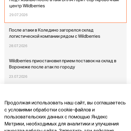
Под Рязанью после атаки БПЛА горит сортировочный
центр Wildberries
29.07.2026
После атаки в Коледино загорелся склад
логистической компании рядом с Wildberries
28.07.2026
Wildberries приостановил прием поставок на склад в
Воронеже после атак по городу
23.07.2026
Пожар в Домодедово: немного подробностей
Продолжая использовать наш сайт, вы соглашаетесь
20.07.2026
с условиями обработки cookie-файлов и
пользовательских данных с помощью Яндекс
Конец эпохи маркетплейсов: прогнозы сооснователя
Метрики, необходимых для аналитики и улучшения
Mr.Doors Максима Валецкого